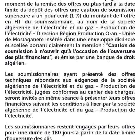
DA
moment de la remise des offres ou plus tard à la date
au compte N°
001 00876 0300 002 406/51
ouverts
auprès de Banque Nationale d’Algérie (BNA) Agence de
limite du dépôt des offres une caution de soumission
Mostaganem 876, 01 avenue benyahia belkacem
supérieure à un pour cent (1 %) du montant de l'offre
Mostaganem.
en HT du soumissionnaire, au nom de la société
algérienne de l’électricité et du gaz - Production de
Les soumissionnaires doivent présenter, en une seule
l’électricité - Direction Région Production Oran - Unité
étape, une offre technique et une offre financière
de Mostaganem insérée dans une enveloppe distincte
distinctes, accompagnées des pièces réglementaires
et scellée portant clairement la mention : “
Caution de
énumérées dans le cahier des charges.
soumission à n’ouvrir qu’à l’occasion de l’ouverture
des plis financiers
”, et émise par une banque de droit
Les offres techniques ainsi que les offres financières
algérien.
doivent être accompagnées des pièces réglementaires
énumérées dans le cahier des charges.
Les soumissionnaires ayant présenté des offres
techniques répondant aux exigences de la société
Les Offres techniques ainsi que les offres financières,
algérienne de l’électricité et du gaz - Production de
établies séparément
, doivent être déposées, séanc
l’électricité, jugées conformes au cahier des charges,
tenante, sous double enveloppe cachetée à l’adresse ci-
seront invités en même séance à présenter leurs offres
dessus le
20/10/2025 à 10 :00
. L’ouverture des plis es
4514
4514
financières suivant les conditions à fixer par la société
publique et aura lieu le même jour à 10 :30.
algérienne de l’électricité et du gaz - Production de
l’électricité.
Les enveloppes extérieures des plis contenant les offres
techniques devront être anonymes sans entête ni sigle et
Les soumissionnaires restent engagés par leurs offres
ne devront comporter que les mentions suivantes :
pour une durée de 180 jours à partir de la date limite
d’ouverture des plis.