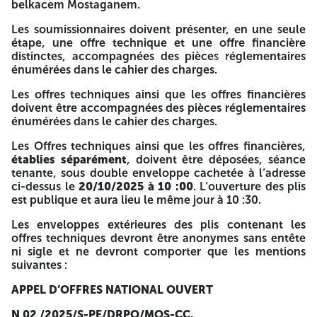
séance à présenter leurs offres financières suivant les
belkacem Mostaganem.
conditions à fixer par la société algérienne de l’électricité
et du gaz - Production de l’électricité. Les soumissionnaires
Les soumissionnaires doivent présenter, en une seule
restent engagés par leurs offres pour une durée de 180
étape, une offre technique et une offre financière
jours à partir de la date limite d’ouverture des plis. A -=-=-
distinctes, accompagnées des pièces réglementaires
4514
4514
=-
énumérées dans le cahier des charges.
Les offres techniques ainsi que les offres financières
SOCIETE ALGERIENNE DE L’ELECTRICITE ET DU GAZ-
doivent être accompagnées des pièces réglementaires
PRODUCTION DE L’ELECTRICITE-
énumérées dans le cahier des charges.
DIRECTION REGION PRODUCTION ORAN
Les Offres techniques ainsi que les offres financières,
UNITE DE PRODUCTION MOSTAGANEM CC
établies séparément
, doivent être déposées, séance
tenante, sous double enveloppe cachetée à l’adresse
ROUTE NATIONALE N 11 SONACTER – MOSTAGANEM
ci-dessus le
20/10/2025 à 10 :00
. L’ouverture des plis
est publique et aura lieu le même jour à 10 :30.
Email :
amrani.farid@sonalegaz-pe.dz
Les enveloppes extérieures des plis contenant les
AVIS D’APPEL D’OFFRES OUVERT A LA CONCURRENCE
offres techniques devront être anonymes sans entête
NATIONALE
ni sigle et ne devront comporter que les mentions
suivantes :
La société algérienne de l’électricité et du gaz - production
électricité - direction région production Oran, unité de
APPEL D’OFFRES NATIONAL OUVERT
production Mostaganem, lance un appel d’offres à la
concurrence national ouvert pour :
N 02 /2025/S-PE/DRPO/MOS-CC
.