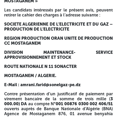
MOSTAGANEM »
THERMIQUE CYCLE COMBINÉ DE MOSTAGANEM Offre
technique - À ne pas ouvrir Les enveloppes extérieures des
Les candidats intéressés par le présent avis, peuvent
plis contenant les offres financières devront être
retirer le cahier des charges à l’adresse suivante :
anonymes sans entête ni sigle et ne devront comporter
que les mentions suivantes : APPEL D’OFFRES NATIONAL
SOCIETE ALGERIENNE DE L’ELECTRICITE ET DU GAZ –
OUVERT N 02 /2025/S-PE/DRPO/MOS-CC. ACQUISITION
PRODUCTION DE L’ELECTRICITE
D’OUTILLAGES ORDINAIRES POUR LA CENTRALE
REGION PRODUCTION ORAN UNITE DE PRODUCTION
THERMIQUE CYCLE COMBINÉ DE MOSTAGANEM Offre
CC MOSTAGANEM
financières - À ne pas ouvrir. Toutes les offres doivent être
accompagnées au moment de la remise des offres ou plus
DIVISION MAINTENANCE- SERVICE
tard à la date limite du dépôt des offres une caution de
APPROVISIONNEMENT ET STOCK
soumission supérieure à un pour cent (1 %) du montant de
l'offre en HT du soumissionnaire, au nom de la société
ROUTE NATIONALE N 11 SONACTER
algérienne de l’électricité et du gaz - Production de
l’électricité - Direction Région Production Oran - Unité de
MOSTAGANEM / ALGERIE.
Mostaganem insérée dans une enveloppe distincte et
scellée portant clairement la mention : “Caution de
E-Mail : amrani.farid@sonelgaz-pe.dz
soumission à n’ouvrir qu’à l’occasion de l’ouverture des
plis financiers”, et émise par une banque de droit algérien.
Contre présentation d’un justificatif de paiement par
Les soumissionnaires ayant présenté des offres techniques
virement bancaire de la somme de trois mille (
3
répondant aux exigences de la société algérienne de
000.00) DA
au compte N°
001 00876 0300 002 406/51
l’électricité et du gaz - Production de l’électricité, jugées
ouverts auprès de Banque Nationale d’Algérie (BNA)
conformes au cahier des charges, seront invités en même
Agence de Mostaganem 876, 01 avenue benyahia