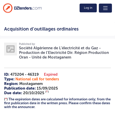
Log in
Acquisition d’outillages ordinaires 02 /2025/S-
Acquisition d’outillages ordinaires
PE/DRPO/MOS-CC 2426 031 00 4514 4514 SOCIETE
ALGERIENNE DE L’ELECTRICITE ET DU GAZ-PRODUCTION
DE L’ELECTRICITE- DIRECTION REGION PRODUCTION
ORAN UNITE DE PRODUCTION MOSTAGANEM CC ROUTE
Published by:
Société Algérienne de L’électricité et du Gaz -
NATIONALE N 11 SONACTER – MOSTAGANEM Email :
Production de l'Electricité Dir. Région Production
amrani.farid@sonalegaz-pe.dz AVIS D’APPEL D’OFFRES
Oran - Unité de Mostaganem
OUVERT A LA CONCURRENCE NATIONALE La société
algérienne de l’électricité et du gaz - production électricité
- direction région production Oran, unité de production
Mostaganem, lance un appel d’offres à la concurrence
ID:
473204 - 46319
Expired
national ouvert pour : « ACQUISITION D’OUTILLAGES
Type:
National call for tenders
ORDINAIRES POUR LA CENTRALE THERMIQUE CYCLE
Region:
Mostaganem
COMBINÉ DE MOSTAGANEM » Les candidats intéressés par
Publication date:
15/09/2025
le présent avis, peuvent retirer le cahier des charges à
(
*
)
Due date:
20/10/2025
l’adresse suivante : SOCIETE ALGERIENNE DE
(
*
)
The expiration dates are calculated for information only; from the
L’ELECTRICITE ET DU GAZ – PRODUCTION DE
first publication date in the written press. Please confirm these dates
L’ELECTRICITE REGION PRODUCTION ORAN UNITE DE
with the announcer.
PRODUCTION CC MOSTAGANEM DIVISION