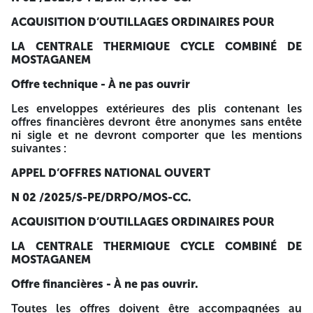
« ACQUISITION D’OUTILLAGES ORDINAIRES POUR
LA
ACQUISITION D’OUTILLAGES ORDINAIRES POUR
CENTRALE THERMIQUE CYCLE COMBINÉ DE
MOSTAGANEM »
LA CENTRALE THERMIQUE CYCLE COMBINÉ DE
MOSTAGANEM
Les candidats intéressés par le présent avis, peuvent retirer
le cahier des charges à l’adresse suivante :
Offre technique
- À ne pas ouvrir
SOCIETE ALGERIENNE DE L’ELECTRICITE ET DU GAZ –
Les enveloppes extérieures des plis contenant les
PRODUCTION DE L’ELECTRICITE
offres financières devront être anonymes sans entête
ni sigle et ne devront comporter que les mentions
REGION PRODUCTION ORAN UNITE DE PRODUCTION CC
suivantes :
MOSTAGANEM
APPEL D’OFFRES NATIONAL OUVERT
DIVISION MAINTENANCE- SERVICE APPROVISIONNEMENT
ET STOCK
N 02 /2025/S-PE/DRPO/MOS-CC
.
ROUTE NATIONALE N 11 SONACTER
ACQUISITION D’OUTILLAGES ORDINAIRES POUR
MOSTAGANEM / ALGERIE.
LA CENTRALE THERMIQUE CYCLE COMBINÉ DE
MOSTAGANEM
E-Mail : amrani.farid@sonelgaz-pe.dz
Offre financières - À ne pas ouvrir.
Contre présentation d’un justificatif de paiement par
virement bancaire de la somme de trois mille (
Toutes les offres doivent être accompagnées au
3 000.00