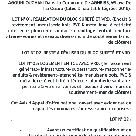
Urbaine Au Niveau Du Site Des 953 Llv+340 LPL À AGOUNI
AGOUNI OUCHAKI Dans La Commune De AGHRIBS, Wilaya De
AGHRIBS, Wilaya De Tizi Ouzou (Cités D'habitat Intégrées 2019).
Tizi Ouzou (Cités D'habitat Intégrées 2019).
LOT N° 02 : RESTE À RÉALISER DU BLOC SURETÉ ET VRD. (Enduit &
revêtement- menuiserie bois, PVC & métallique- électricité
LOT N° 01
: REALISATION DU BLOC SURETÉ ET VRD. (Enduit &
intérieure- plomberie sanitaire- chauffage central- peinture
revêtement- menuiserie bois, PVC & métallique- électricité
vitrerie- voiries et réseaux divers- murs de clôture age extérieur,
intérieure- plomberie sanitaire- chauffage central- peinture
alimentation des armoires et poste transformateur-stèle abris-
vitrerie- voiries et réseaux divers- murs de soutènement- mur
véhicule) LOT N°03 : LOGEMENT EN TCE AVEC VRD. (Terrassement
de clôture)
généraux- infrastructure- superstructure- maçonnerie- enduits &
LOT N° 02
: RESTE À RÉALISER DU BLOC SURETÉ ET VRD.
revêtement- étanchéité- menuiserie bois, PVC & métallique-
électricité intérieure- plomberie sanitaire- peinture & vitrerie-
LOT N° 03
: LOGEMENT EN TCE AVEC VRD. (Terrassement
voiries et réseaux divers- murs de soutènement- mur de clôture)
généraux- infrastructure- superstructure- maçonnerie-
Qui sera déposée et adressée à Monsieur le Directeur des
enduits & revêtement- étanchéité- menuiserie bois, PVC &
Équipements Publics de la Wilaya de Tizi-Ouzou, boulevard STITI
métallique- électricité intérieure- plomberie sanitaire-
en face de la Direction Générale de l'ENIEM (Bureau N°41). La
peinture & vitrerie- voiries et réseaux divers- murs de
durée de préparation des offres et fixé à quinze (15) jours à
soutènement- mur de clôture)
compter de la date de la 1ère publication de l'avis d'appel
d'offres dans le BOMOP, la presse ou le portail des marchés
Cet Avis d'Appel d'offre national ouvert avec exigences de
publics. L'heure limite de dépôt des offres est fixée à dix heures
capacités minimales s'adresse aux entreprises :
trente minutes (10h30mn). Si, le jour coincide avec un jour férié
ou un jour de repos légale, la durée de préparation des offres est
LOT N° 02
:
prolongée jusqu'au jour ouvrable suivant. L'ouverture des plis de
fera en séance publique. Les soumissionnaires sont invités à
Ayant un certificat de qualification et de
assister à la séance d'ouverture des plis qui aura lieu le dernier