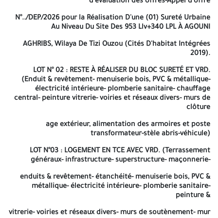
d'évaluation des offres-Appel d'offre
Ayant un certificat de qualification et de
N°../DEP/2026 pour la Réalisation D'une (01) Sureté Urbaine
classification professionnelle classé à la
Au Niveau Du Site Des 953 Llv+340 LPL À AGOUNI
catégorie UN (I) et plus en bâtiment comme
activité principale.
AGHRIBS, Wilaya De Tizi Ouzou (Cités D'habitat Intégrées
Ayant déjà réalisé UN (01) projet de
2019).
catégorie « A » ou plus (justifie par
attestation de bonne exécution délivrée par
LOT N° 02 : RESTE À RÉALISER DU BLOC SURETÉ ET VRD.
les maîtres d'ouvrages publics).
(Enduit & revêtement- menuiserie bois, PVC & métallique-
Ayant une moyenne de chiffre d'affaire
électricité intérieure- plomberie sanitaire- chauffage
supérieur ou égale 20 million de dinars. Il
central- peinture vitrerie- voiries et réseaux divers- murs de
s'agit de la moyenne des trois (03) meilleurs
clôture
chiffres d'affaire durant les 05 dernières
années. (Le chiffre d'affaire sera justifié par
age extérieur, alimentation des armoires et poste
les bilans visés par l'organisme financier en
transformateur-stèle abris-véhicule)
l'occurrence les impôts).
LOT N°03 : LOGEMENT EN TCE AVEC VRD. (Terrassement
NB
: Les entreprises peuvent soumissionner pour un ou plusieurs
généraux- infrastructure- superstructure- maçonnerie-
lots (pour les lots N°02 et N°03), elles seront retenues pour qu'un
ou plusieurs lots, à condition que les moyens humains et
enduits & revêtement- étanchéité- menuiserie bois, PVC &
matériels seront distinct pour chaque lot, et le délai à
métallique- électricité intérieure- plomberie sanitaire-
peinture &
retenir serait le délai le plus long.
vitrerie- voiries et réseaux divers- murs de soutènement- mur