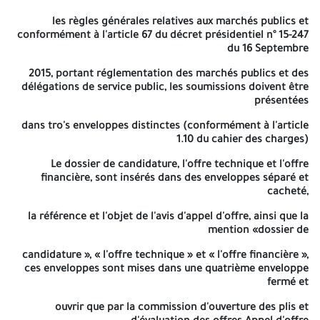
voiries et réseaux divers- murs de soutènement- mur de clôture)
les règles générales relatives aux marchés publics et
Cet Avis d'Appel d'offre national ouvert avec exigences de
conformément à l'article 67 du décret présidentiel n° 15-247
capacités minimales s'adresse aux entreprises :
du 16 Septembre
:
LOT N° 02
2015, portant réglementation des marchés publics et des
délégations de service public, les soumissions doivent être
Ayant un certificat de qualification et de
présentées
classification professionnelle classé à la
catégorie Deux (II) et plus en bâtiment
dans tro's enveloppes distinctes (conformément à l'article
comme activité principale.
1.10 du cahier des charges)
Ayant déjà réalisé UN (01) projet de
catégorie « B » ou deux (02) projets de
Le dossier de candidature, l'offre technique et l'offre
catégorie « A » ou plus (justifie par
financière, sont insérés dans des enveloppes séparé et
attestation de bonne exécution délivrée par
cacheté,
les maîtres d'ouvrages publics).
Ayant une moyenne de chiffre d'affaire
la référence et l'objet de l'avis d'appel d'offre, ainsi que la
supérieur ou égale 30 million de dinars. Il
mention «dossier de
s'agit de la moyenne des trois (03) meilleurs
candidature », « l'offre technique » et « l'offre financière »,
chiffres d'affaire durant les 05 dernières
ces enveloppes sont mises dans une quatrième enveloppe
années. (Le chiffre d'affaire sera justifié par
les bilans visés par l'organisme financier en
fermé et
l'occurrence les impôts).
ouvrir que par la commission d'ouverture des plis et
:
LOT N° 03