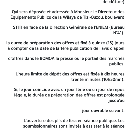
Les entreprises intéressées par l'avis d'appel d'offre objet du
de clôture)
présent cahier des charges, peuvent retirer le cahier des
Qui sera déposée et adressée à Monsieur le Directeur des
charges auprès de la Direction des Equipements Publics,
Équipements Publics de la Wilaya de Tizi-Ouzou, boulevard
boulevard STITI en face de la Direction Générale de l'ENIEM
STITI en face de la Direction Générale de l'ENIEM (Bureau
(bureau N°41).
N°41).
En application des dispositions de l'article 47 de la loi N°23-12 du
La durée de préparation des offres et fixé à quinze (15) jours
18 Moharrem 1445 correspondant au 05 août 2023 fixant
à compter de la date de la 1ère publication de l'avis d'appel
les règles générales relatives aux marchés publics et
d'offres dans le BOMOP, la presse ou le portail des marchés
conformément à l'article 67 du décret présidentiel n° 15-247 du 16
publics.
Septembre
L'heure limite de dépôt des offres est fixée à dix heures
2015, portant réglementation des marchés publics et des
trente minutes (10h30mn).
délégations de service public, les soumissions doivent être
présentées
Si, le jour coincide avec un jour férié ou un jour de repos
légale, la durée de préparation des offres est prolongée
dans tro's enveloppes distinctes (conformément à l'article 1.10
jusqu'au
du cahier des charges)
jour ouvrable suivant.
Le dossier de candidature, l'offre technique et l'offre financière,
sont insérés dans des enveloppes séparé et cacheté,
L'ouverture des plis de fera en séance publique. Les
soumissionnaires sont invités à assister à la séance