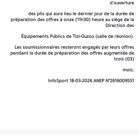
la référence et l'objet de l'avis d'appel d'offre, ainsi que la
d'ouverture
mention «dossier de
des plis qui aura lieu le dernier jour de la durée de
candidature », « l'offre technique » et « l'offre financière », ces
préparation des offres à onze (11h30) heure au siège de la
enveloppes sont mises dans une quatrième enveloppe fermé et
Direction des
ouvrir que par la commission d'ouverture des plis et d'évaluation
Équipements Publics de Tizi-Ouzou (salle de réunion).
des offres-Appel d'offre
Les soumissionnaires resteront engagés par leurs offres
N°../DEP/2026 pour la Réalisation D'une (01) Sureté Urbaine Au
pendant la durée de préparation des offres augmentée de
Niveau Du Site Des 953 Llv+340 LPL À AGOUNI
trois (03)
AGHRIBS, Wilaya De Tizi Ouzou (Cités D'habitat Intégrées 2019).
mois.
LOT N° 02 : RESTE À RÉALISER DU BLOC SURETÉ ET VRD. (Enduit &
InfoSport 18-03-2026 ANEP N°2616009551
revêtement- menuiserie bois, PVC & métallique- électricité
intérieure- plomberie sanitaire- chauffage central- peinture
vitrerie- voiries et réseaux divers- murs de clôture
age extérieur, alimentation des armoires et poste
transformateur-stèle abris-véhicule)
LOT N°03 : LOGEMENT EN TCE AVEC VRD. (Terrassement généraux-
infrastructure- superstructure- maçonnerie-