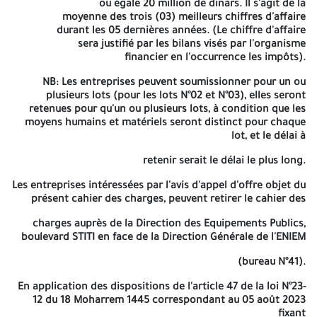
AVEC EXIGENCE DE CAPACITE MINIMALE N°
ou égale 20 million de dinars. Il s'agit de la
moyenne des trois (03) meilleurs chiffres d'affaire
23 / DEP/2026
durant les 05 dernières années. (Le chiffre d'affaire
sera justifié par les bilans visés par l'organisme
NIF
: 001315019036056
financier en l'occurrence les impôts).
La Direction des Équipements Publics de la Wilaya de Tizi-Ouzou
NB
: Les entreprises peuvent soumissionner pour un ou
lance un avis d'appel d'offres national ouvert avec exigences de
plusieurs lots (pour les lots N°02 et N°03), elles seront
capacités minimales pour la Réalisation D'une (01) Sureté
retenues pour qu'un ou plusieurs lots, à condition que les
Urbaine Au Niveau Du Site 953 Llv+340 LPL À AGOUNI OUCHAKI
moyens humains et matériels seront distinct pour chaque
Dans La Commune De AGHRIBS, Wilaya De Tizi Ouzou (Cités
lot, et le délai à
D'habitat Intégrées 2019).
retenir serait le délai le plus long.
LOT N° 01
: REALISATION DU BLOC SURETÉ ET VRD. (Enduit &
revêtement- menuiserie bois, PVC & métallique- électricité
Les entreprises intéressées par l'avis d'appel d'offre objet du
intérieure- plomberie sanitaire- chauffage central- peinture
présent cahier des charges, peuvent retirer le cahier des
vitrerie- voiries et réseaux divers- murs de soutènement- mur de
clôture)
charges auprès de la Direction des Equipements Publics,
boulevard STITI en face de la Direction Générale de l'ENIEM
LOT N° 02
: RESTE À RÉALISER DU BLOC SURETÉ ET VRD.
(bureau N°41).
LOT N° 03
: LOGEMENT EN TCE AVEC VRD. (Terrassement généraux-
infrastructure- superstructure- maçonnerie- enduits &
En application des dispositions de l'article 47 de la loi N°23-
revêtement- étanchéité- menuiserie bois, PVC & métallique-
12 du 18 Moharrem 1445 correspondant au 05 août 2023
électricité intérieure- plomberie sanitaire- peinture & vitrerie-
fixant