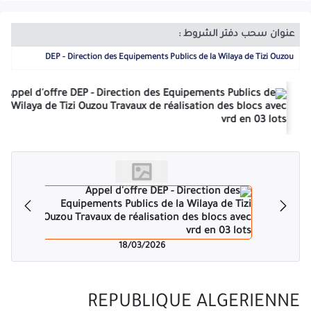
PVC & métallique- électricité intérieure- plomberie sanitaire-
peinture & vitrerie- voiries et réseaux divers- murs de
soutènement- mur de clôture) Cet Avis d'Appel d'offre national
عنوان سحب دفتر الشروط :
ouvert avec exigences de capacités minimales s'adresse aux
DEP - Direction des Equipements Publics de la Wilaya de Tizi Ouzou
entreprises : LOT N° 02 : Ayant un certificat de qualification et de
classification professionnelle classé à la catégorie Deux (II) et
plus en bâtiment comme activité principale. Ayant déjà réalisé
UN (01) projet de catégorie « B » ou deux (02) projets de
catégorie « A » ou plus (justifie par attestation de bonne
exécution délivrée par les maîtres d'ouvrages publics). Ayant une
moyenne de chiffre d'affaire supérieur ou égale 30 million de
dinars. Il s'agit de la moyenne des trois (03) meilleurs chiffres
d'affaire durant les 05 dernières années. (Le chiffre d'affaire sera
justifié par les bilans visés par l'organisme financier en
l'occurrence les impôts). LOT N° 03 : Ayant un certificat de
qualification et de classification professionnelle classé à la
catégorie UN (I) et plus en bâtiment comme activité principale.
Ayant déjà réalisé UN (01) projet de catégorie « A » ou plus
(justifie par attestation de bonne exécution délivrée par les
18/03/2026
maîtres d'ouvrages publics). Ayant une moyenne de chiffre
d'affaire supérieur ou égale 20 million de dinars. Il s'agit de la
moyenne des trois (03) meilleurs chiffres d'affaire durant les 05
dernières années. (Le chiffre d'affaire sera justifié par les bilans
REPUBLIQUE ALGERIENNE
visés par l'organisme financier en l'occurrence les impôts). NB: