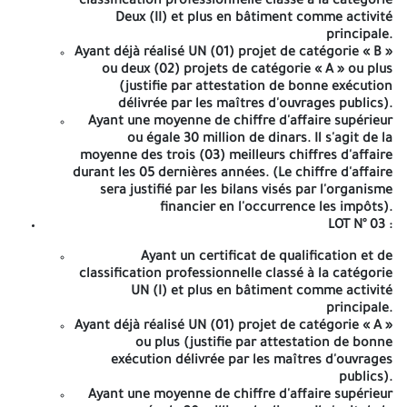
classification professionnelle classé à la catégorie
jour de la durée de préparation des offres à onze (11h30) heure
Deux (II) et plus en bâtiment comme activité
au siège de la Direction des Équipements Publics de Tizi-Ouzou
principale.
(salle de réunion). Les soumissionnaires resteront engagés par
Ayant déjà réalisé UN (01) projet de catégorie « B »
leurs offres pendant la durée de préparation des offres
ou deux (02) projets de catégorie « A » ou plus
augmentée de trois (03) mois. InfoSport 18-03-2026 ANEP
(justifie par attestation de bonne exécution
N°2616009551 A -=-=-=-
délivrée par les maîtres d'ouvrages publics).
Ayant une moyenne de chiffre d'affaire supérieur
REPUBLIQUE ALGERIENNE
ou égale 30 million de dinars. Il s'agit de la
moyenne des trois (03) meilleurs chiffres d'affaire
DEMOCRATIQUE ET POPULAIRE
durant les 05 dernières années. (Le chiffre d'affaire
sera justifié par les bilans visés par l'organisme
MINISTERE DE L'HABITAT DE
financier en l'occurrence les impôts).
LOT N° 03
:
L'URBANISME ET DE LA VILLE
Ayant un certificat de qualification et de
DIRECTION DES EQUIPEMENTS
classification professionnelle classé à la catégorie
UN (I) et plus en bâtiment comme activité
PUBLICS
principale.
Ayant déjà réalisé UN (01) projet de catégorie « A »
DE LA WILAYA DE TIZI OUZOU
ou plus (justifie par attestation de bonne
exécution délivrée par les maîtres d'ouvrages
publics).
AVIS D'APPEL D'OFFRES NATIONAL OUVERT
Ayant une moyenne de chiffre d'affaire supérieur