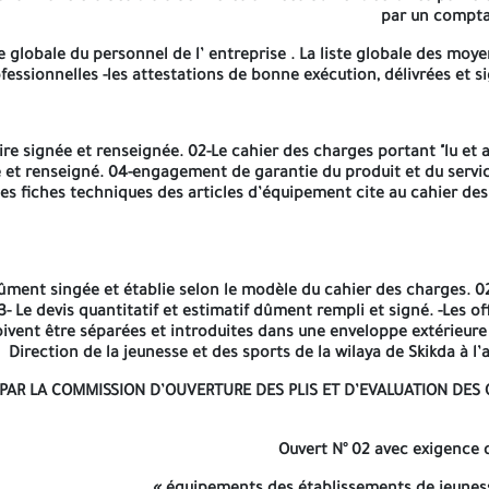
parution 
par un comptab
 globale du personnel de l’ entreprise . La liste globale des moyen
fessionnelles -les attestations de bonne exécution, délivrées et s
ature seront ouverts le même jour de dépôt des offres, à 13H30 he
 de repos hebdomadaire légal (Vendredi ou Samedi), la durée de pr
e d’ouverture des plis qui aura lieu au siège de la direction de la j
ire signée et renseignée. 02-Le cahier des charges portant "lu et
né et renseigné. 04-engagement de garantie du produit et du servi
6-les fiches techniques des articles d’équipement cite au cahier 
dûment singée et établie selon le modèle du cahier des charges. 02
 Le devis quantitatif et estimatif dûment rempli et signé. -Les of
ivent être séparées et introduites dans une enveloppe extérieur
Direction de la jeunesse et des sports de la wilaya de Skikda à l’a
 PAR LA COMMISSION D’OUVERTURE DES PLIS ET D’EVALUATION DES
Ouvert N° 02 avec exigence 