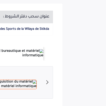
 - AVIS D’APPEL D’OFFRES NATIONAL Ouvert N° 02 avec exigence de
ation des offres est quinze (15) jours à partir de la date de la 1
jour de la durée de la préparation des offres de BH 00 à 12H00. -
en présence des représentants des soumissionnaires. Si cette date
عنوان سحب دفتر الشروط :
a prorogée jusqu’au jour ouvrable suivant. à la séance d’ouverture
oumissionnaires resteront engagés par leurs offres pour une durée de
 des Sports de la Wilaya de Skikda
is. L’Algérie Aujourd’hui du 18 / 03 / 2026 ANEP 262 500 2813 A -=-=-=-
OCRATIQUE ET POPULAIRE
WILAYA DE SKIKDA
ION DE LA JEUNESSE ET DE SPORT
ENCE DE CAPACITÉS MINIMALES N°
/2026
 02 avec exigence de capacités minimales relatif à équipements des
s sports qualifiés, auprès de « la direction de la jeunesse et des
sports cité frères saker -Skikda» :