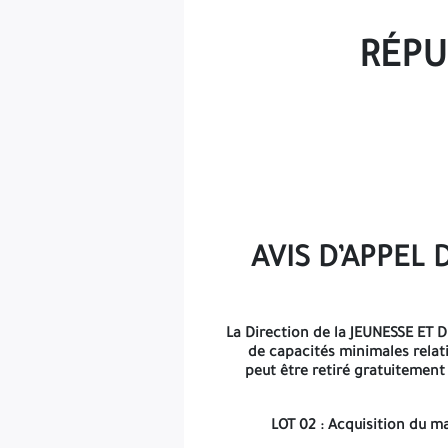
LOT 02 :
Acquisition du matériel 
RÉPU
L’enveloppe extérieure devra être anonyme et comporter la menti
Chaque pli contiendra trois (03) enveloppes intérieures s
AVIS D’APPEL
01- Une déclaration de candidature à renseigner et signer
documents permettant d’ engager l’entreprise "délégation de si
La Direction de la JEUNESSE ET D
de capacités minimales relat
peut être retiré gratuitement 
B/Capacités financières Les bilans financier
LOT 02 :
Acquisition du mat