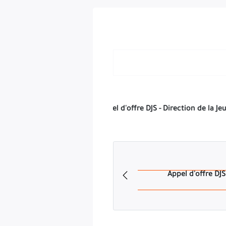
: cité frères Saker -Skikda. « A NE PAS OUVRIR QUE PAR 
capacités minimales - N° /2026 « équipements des établissement
ère parution dans les journaux nationaux ou BOMOP ou un journal 
Les offres techniques et financière et le dossier de candidature
coïncide avec un jour férié ou un jour de repos hebdomadaire l
des plis qui aura lieu au siège de la direction de la jeunesse e
RÉP
AVIS D’APPEL D’OFFRES NA
La Direction de la JEUNESSE ET DES SPORTS de la w
établissements de jeunesse et de de programme 03/21, Le cahier 