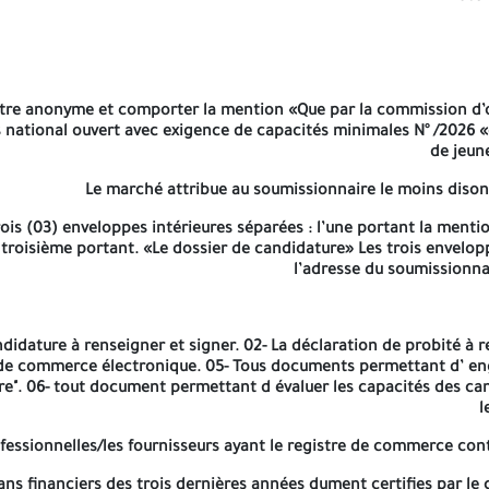
prise . La liste globale des moyens matériels de l’ entreprise . Le
es charges portant "lu et accepté" et signé. 03-Un mémoire techniq
être anonyme et comporter la mention «Que par la commission d’ou
son daté et signé. 06-les fiches techniques des articles d’équipe
es national ouvert avec exigence de capacités minimales N° /2026
de jeun
Le marché attribue au soumissionnaire le moins dison
 modèle du cahier des charges. 02- Le bordereau des prix unitaires 
ois (03) enveloppes intérieures séparées : l’une portant la menti
ères, Le dossier de candidature doivent être séparées et introdu
a troisième portant. «Le dossier de candidature» Les trois envelop
Direction de la jeunesse et des 
l’adresse du soumissionn
A NE PAS OUVRIR QUE PAR LA COMMISSION D’OUVERTURE DES PLIS E
didature à renseigner et signer. 02- La déclaration de probité à r
e de commerce électronique. 05- Tous documents permettant d’ eng
fre". 06- tout document permettant d évaluer les capacités des ca
l
fessionnelles/les fournisseurs ayant le registre de commerce con
lans financiers des trois dernières années dument certifies par l