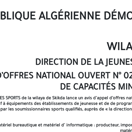
bureautique et matériel d’ informatique : producteur, importateur,
BLIQUE ALGÉRIENNE DÉMO
on «Que par la commission d’ouverture des plis et d’évaluation d
WILA
capacités minimales N° /2026 «équipem
Le marché attribue a
DIRECTION DE LA JEUNE
éparées : l’une portant la mention «offre technique», la deuxième 
candidature» Les trois enveloppes intérieures porteront 
 D’OFFRES NATIONAL OUVERT N° 0
DE CAPACITÉS MIN
. 02- La déclaration de probité à renseigner et signer. 03- Statut 
gnature du signataire de l’offre". 06- tout document permettant d
ES SPORTS de la wilaya de Skikda lance un avis d’appel d’offres na
if à équipements des établissements de jeunesse et de de progra
par les soumissionnaires sports qualifiés, auprès de « la direction
A/Capacités professionnelles/les fournisseurs a
s des trois dernières années dument certifies par le commissaire 
ériel bureautique et matériel d’ informatique : producteur, import
matér