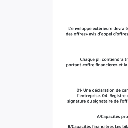
C/Capacités techniques La liste globale du personnel de l’ entre
01-Déclaration à souscrire signée et renseignée. 02-Le cahier d
L’enveloppe extérieure devra 
produit et du service après-vent. 05- Un planning de livrai
des offres» avis d’appel d’offr
01- La lettre de soumission dûment singée et établie selon le
Chaque pli contiendra tr
dûment rempli et signé. -Les offres techniques et financi
portant «offre financière» et l
01- Une déclaration de can
l’entreprise. 04- Registr
signature du signataire de l’of
A/Capacités pro
B/Capacités financières Les bi