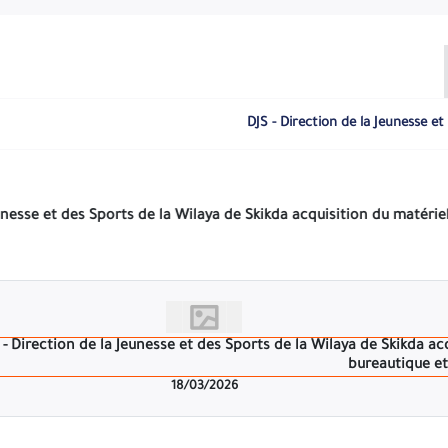
LA COMMISSION D’OUVERTURE DES PLIS ET D’EVALUATION DES OFFRES »
s de jeunesse et de sport» pogramme 03/21. -La durée de la prépar
électronique. -La date de dépôt des offres correspond au dernier 
 seront ouverts le même jour de dépôt des offres, à 13H30 heures 
égal (Vendredi ou Samedi), la durée de préparation des offres ser
t des sports la wilaya de Skikda à l’adresse cité plus haut. -Les s
DJS - Direction de la Jeunesse et
cent cinq (105) jours compte à partir de la date d’ouverture des pl
UBLIQUE ALGÉRIENNE DÉM
DIRECT
TIONAL OUVERT N° 02 AVEC EXIG
18/03/2026
ilaya de Skikda lance un avis d’appel d’offres national ouvert N°
des charges peut être retiré gratuitement par les soumissionnaire