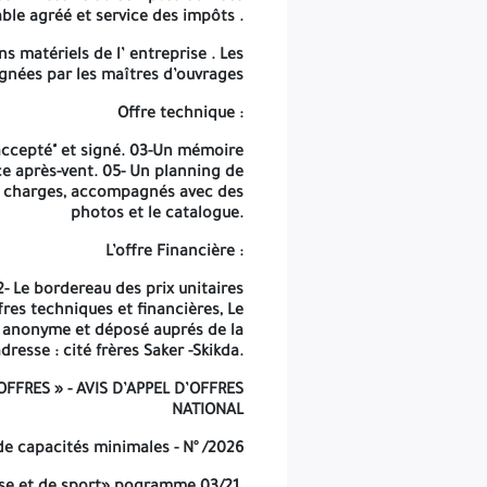
dans les journaux nationaux ou BOMOP ou un journal électronique.
le agréé et service des impôts .
-La date de dépôt des offres correspond au dernier jour de la durée de la préparation des offres de BH 00 à 12H00.
s matériels de l’ entreprise . Les
ignées par les maîtres d’ouvrages
ures en présence des représentants des soumissionnaires. Si cette
éparation des offres sera prorogée jusqu’au jour ouvrable suivant.
Offre technique :
eunesse et des sports la wilaya de Skikda à l’adresse cité plus haut.
 accepté" et signé. 03-Un mémoire
ce après-vent. 05- Un planning de
-Les soumissionnaires resteront engagés par leurs offres pour une durée de cent cinq (105) jours compte à partir de la date d’ouverture des plis.
des charges, accompagnés avec des
photos et le catalogue.
L’Algérie Aujourd’hui du 18 / 03 / 2026
L’offre Financière :
ANEP 262 500 2813
- Le bordereau des prix unitaires
fres techniques et financières, Le
e anonyme et déposé auprés de la
dresse : cité frères Saker -Skikda.
 OFFRES
» -
AVIS D’APPEL D’OFFRES
NATIONAL
de capacités minimales - N° /2026