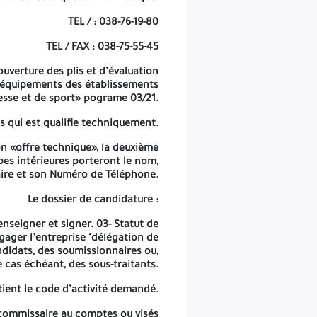
s références professionnelles -les attestations de bonne exécution,
délivrées et signées par les maîtres d’ouvrages
TEL / : 038-76-19-80
Offre technique :
TEL / FAX : 038-75-55-45
ue justificatif signé et renseigné. 04-engagement de garantie du
verture des plis et d’évaluation
ment cite au cahier des charges, accompagnés avec des photos et le
 «équipements des établissements
catalogue.
esse et de sport» pograme 03/21.
L’offre Financière :
s qui est qualifie techniquement.
dûment renseigné et signé. 03- Le devis quantitatif et estimatif
on «offre technique», la deuxième
ites dans une enveloppe extérieure anonyme et déposé auprés de la
pes intérieures porteront le nom,
sports de la wilaya de Skikda à l’adresse : cité frères Saker -Skikda.
aire et son Numéro de Téléphone.
T D’EVALUATION DES OFFRES
» -
AVIS D’APPEL D’OFFRES NATIONAL
«
Le dossier de candidature :
Ouvert N° 02 avec exigence de capacités minimales - N° /2026
enseigner et signer. 03- Statut de
ager l’entreprise "délégation de
« équipements des établissements de jeunesse et de sport» pogramme 03/21.
ndidats, des soumissionnaires ou,
e cas échéant, des sous-traitants.
-La durée de la préparation des offres est quinze (15) jours à partir de la date de la 1
tient le code d’activité demandé.
ère
e commissaire au comptes ou visés