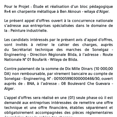
Pour le Projet : Étude et réalisation d’un bloc pédagogique
Société Algérienne de l’Electricité et du Gaz - Engineering
R+4 en charpente métallique à Ben Aknoun - wilaya d’Alger.
Direction Régionale Blida
Le présent appel d’offres ouvert à la concurrence nationale
4514
4514
s’adresse aux entreprises spécialisées dans le domaine de
Route nationale N° 01, Boufarik, Wilaya de Blida
la :
Peinture industrielle
.
TEL/FAX : 025 28 37 48/72
Les candidats intéressés par le présent avis d’appel d’offres,
AVIS D’APPEL D’OFFRES OUVERT A LA CONCURRENCE NATIONALE
sont invités à retirer le cahier des charges, auprès
du
Secrétariat technique des marches de Sonelgaz -
N° 05/DSR/DRB/2026
Engineering - Direction Régionale Blida
, à l’adresse :
Route
Nationale N° 01 Boufarik - Wilaya de Blida
.
Sonelgaz - Engineering, Direction Régionale Blida, lance un avis
d’appel d’offres à la concurrence nationale pour la :
Contre paiement de la somme de
Dix Mille Dinars (10 000,00
DA)
non remboursable, par virement bancaire au compte de
FOURNITURE ET APPLICATION DE REVÊTEMENT ININFLAMMABLE
Sonelgaz - Engineering, N° :
001005990300000466/30
, ouvert
SUR CHARPENTE MÉTALLIQUE
auprès de :
BNA
, à l’adresse :
08 Boulevard Che Guevara -
Alger
.
Pour le Projet : Étude et réalisation d’un bloc pédagogique R+4
en charpente métallique à Ben Aknoun - wilaya d’Alger.
L’appel d’offres sera réalisé
en une (01) seule phase
où il est
demandé aux entreprises intéressées de remettre une offre
Le présent appel d’offres ouvert à la concurrence nationale
technique et une offre financière, établies séparément et
s’adresse aux entreprises spécialisées dans le domaine de la :
obligatoirement accompagnées des pièces réglementaires
.
Peinture industrielle