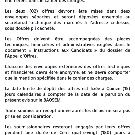
énumérées dans le cahier des charges.
Les candidats intéressés par le présent avis d’appel d’offres, sont
Les deux (02) offres devront être mises dans deux
invités à retirer le cahier des charges, auprès du
Secrétariat
enveloppes séparées et seront déposées ensemble au
technique des marches de Sonelgaz - Engineering - Direction
secrétariat technique des marchés à l’adresse ci-dessus,
Régionale Blida
, à l’adresse :
Route Nationale N° 01 Boufarik 
sous double pli cacheté.
.
Wilaya de Blida
Les Offres doivent être accompagnées des pièces
Contre paiement de la somme de
Dix Mille Dinars (10 000,00 DA
techniques, financières et administratives exigées dans le
non remboursable, par virement bancaire au compte de
document « Instructions aux Candidats » du dossier de
Sonelgaz - Engineering, N° :
001005990300000466/30
, ouver
l’Appel d’Offres.
.
auprès de :
BNA
, à l’adresse :
08 Boulevard Che Guevara - Alger
Chacune des enveloppes extérieures des offres techniques
L’appel d’offres sera réalisé
en une (01) seule phase
où il es
et financières devra être anonyme, et ne devra comporter
demandé aux entreprises intéressées de remettre une offre
que la mention spécifiée dans le cahier des charges.
technique et une offre financière, établies séparément et
obligatoirement accompagnées des pièces réglementaires
La date limite de dépôt des offres est fixée à
Quinze (15)
énumérées dans le cahier des charges.
jours
calendaires à compter de la date de la parution du
présent avis sur le BAOSEM.
Les deux (02) offres devront être mises dans deux enveloppes
séparées et seront déposées ensemble au secrétariat technique
Toute soumission réceptionnée après les délais ne sera pas
des marchés à l’adresse ci-dessus, sous double pli cacheté.
prise en considération.
Les Offres doivent être accompagnées des pièces techniques,
Les soumissionnaires resteront engagés par leurs offres
4514
4514
financières et administratives exigées dans le document «
pendant une durée de
Cent quatre-vingt (180) jours
à