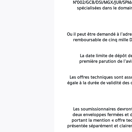
présentée séparément et clairement identifiée. L’ensemble des 
N°002/GCB/DSI/MGX/JUR/SPM
spécialisées dans le domai
Avis d’Appel
Ou il peut être demandé à l’adre
N.B
: GCB se réserve
remboursable de cinq mille 
La date limite de dépôt de
première parution de l’avi
Les offres techniques sont ass
égale à la durée de validité des 
Les soumissionnaires devront
deux enveloppes fermées et d
portant la mention « offre te
présentée séparément et claire