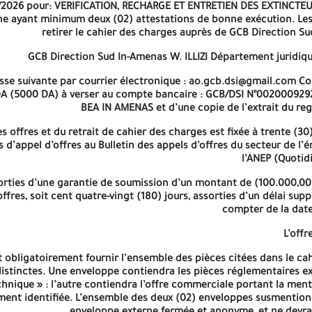
deux (02) enveloppes susmentionnés sont insérées dans une seule
/2026 pour:
VERIFICATION, RECHARGE ET ENTRETIEN DES EXTINCTE
ne ayant minimum deux (02) attestations de bonne exécution. Les
retirer le cahier des charges auprès de GCB Direction Sud
 d’offres National Restreint N°002/GCB/DSI/MGX/JUR/SPM/2026
Port
GCB Direction Sud In-Amenas W. ILLIZI
Département juridiq
sse suivante par courrier électronique :
ao.gcb.dsi@gmail.com
Co
 le droit d’annuler le présent avis d’offres à n’importe quelle éta
DA (5000 DA) à verser au compte bancaire :
GCB/DSI N°00200092
BEA IN AMENAS et d’une copie de l’extrait du re
s offres et du retrait de cahier des charges est fixée à
trente (30)
s d’appel d’offres au Bulletin des appels d’offres du secteur de l
l’ANEP (Quoti
orties d’une garantie de soumission d’un montant de (100.000,00 
offres, soit
cent quatre-vingt (180) jours
, assorties d’un délai su
compter de la date
L’offr
 obligatoirement fournir l’ensemble des pièces citées dans le ca
istinctes. Une enveloppe contiendra les pièces réglementaires ex
chnique » : l’autre contiendra l’offre commerciale portant la ment
ment identifiée. L’ensemble des deux (02) enveloppes susmention