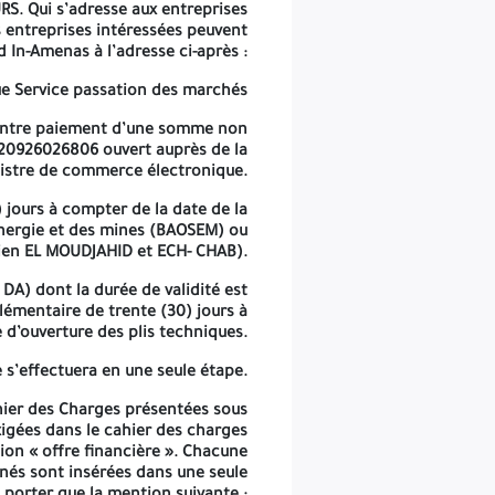
 enveloppe externe fermée et anonyme, et ne devra porter que la
URS
. Qui s’adresse aux entreprises
mention suivante :
 entreprises intéressées peuvent
 In-Amenas à l’adresse ci-après :
ant sur :
VERIFICATION, RECHARGE ET ENTRETIEN DES EXTINCTEURS.
ue
Service passation des marchés
« A NE PAS OUVRIR »
ntre paiement d’une somme non
pe de la procédure, pour des raisons dont elle demeure seule jugée.
920926026806
ouvert auprès de la
gistre de commerce électronique.
El Moudjahid/Pub
ANEP 2630100023 du 08/03/2026
 jours
à compter de la date de la
’énergie et des mines (BAOSEM) ou
dien EL MOUDJAHID et ECH- CHAB).
DA) dont la durée de validité est
pplémentaire de
trente (30) jours
à
 d’ouverture des plis techniques.
e s’effectuera en une seule étape.
hier des Charges présentées sous
igées dans le cahier des charges
ion « offre financière ». Chacune
nés sont insérées dans une seule