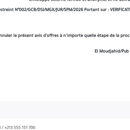
enveloppe externe fermée et anonyme, et ne devra 
 Restreint N°002/GCB/DSI/MGX/JUR/SPM/2026
Portant sur :
VERIFICAT
annuler le présent avis d’offres à n’importe quelle étape de la pro
El Moudjahid/Pub
 /
+213 555 151 700