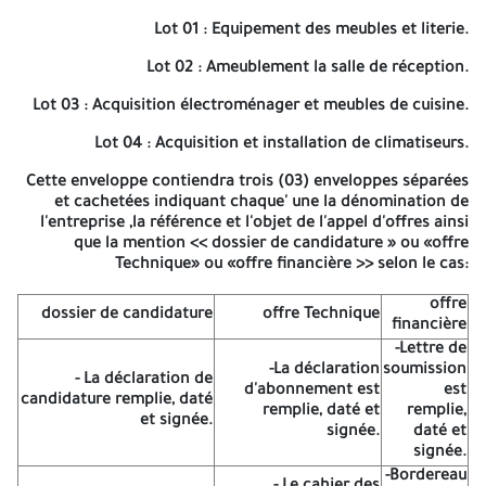
d'Ouled-Djellal lance un avis d'appel d'offres national ouvert
N°:01/2026 pour L'opération du :
Equipement d'un résidence
Lot 01 : Equipement des meubles et literie.
.
officielle de la Wilaya
Lot 02 : Ameublement la salle de réception.
Lot 01 : Equipement des meubles et literie.
Lot 03 : Acquisition électroménager et meubles de cuisine.
Lot 02 : Ameublement la salle de réception.
Lot 04 : Acquisition et installation de climatiseurs.
Lot 03 : Acquisition électroménager et meubles de cuisine.
Cette enveloppe contiendra trois (03) enveloppes séparées
Lot 04 : Acquisition et installation de climatiseurs.
et cachetées indiquant chaque' une la dénomination de
l'entreprise ,la référence et l'objet de l'appel d'offres ainsi
Les Entreprises qualifiées en cette activité équivalant de
que la mention << dossier de candidature » ou «offre
(fabricant, importateur grossiste détaillant) qui sont inscrits au
Technique» ou «offre financière >> selon le cas:
registre de commerce en relation avec l'objet de cahier des
charges.
offre
dossier de candidature
offre Technique
financière
Pourront retirer les cahiers de charges, de la Wilaya d'Ouled -
-Lettre de
Djellal - la Direction de l'administration locale de la wilaya -
-La déclaration
soumission
bureau des marché. Contre paiement de quatre mille (4.000,00)
- La déclaration de
d'abonnement est
est
dinars auprès du trésorier de wilaya d'Ouled- Djellal.
candidature remplie, daté
remplie, daté et
remplie,
et signée.
signée.
daté et
Les offres dûment remplies, accompagnées des documents
signée.
exigés, doivent être déposées auprès du siège de la Wilaya
(secrétariat de directeur) au nom de monsieur le directeur de
-Bordereau