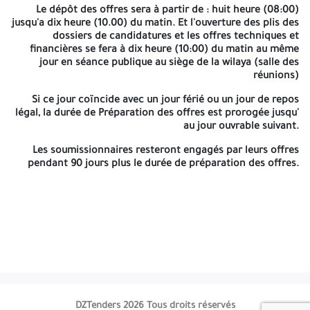
Le dépôt des offres sera à partir de :
contient toutes les
huit heure (08:00)
- les documents relatifs aux
jusqu'a dix heure (10.00) du matin
caractéristiques
. Et l'ouverture des plis des
pouvoirs de délégation de
dossiers de candidatures et les offres techniques et
techniques de
signature habilitant les
financières se fera
l'équipement
à dix heure (10:00) du matin
au même
personnes à engager la
jour en séance publique au siège de la wilaya (salle des
mentionnées dans
société ou établissement.
l'appel photos en
réunions)
couleur.
Si ce jour coïncide avec un jour férié ou un jour de repos
- Références
légal, la durée de Préparation des offres est prorogée jusqu'
professionnelles justifiées
au jour ouvrable suivant.
par copies conformes à
l'original aux certificats de
Les soumissionnaires resteront engagés par leurs offres
livraison d'équipements
pendant 90 jours plus le durée de préparation des offres.
délivrés par les services
contractants..
La durée de préparation des offres est fixée à
vingt-et-un (21)
jours
à compter de la première publication de l'appel d'offres au
bulletin officiel des marchés de l'opérateur public (BOMOP) ou à
la presse ou la presse électronique, le soumissionnaire peut
participer à un lot ou plus, en cas d'attribution, il ne bénéficiera
que d'un seul lot, sur la base de l'offre financière selon l'ordre
des lots.
La date et l'heure limite de dépôt des offres et la date et l'heure
DZTenders 2026 Tous droits réservés