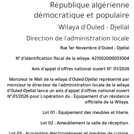
République algérienne
remplie, daté, signée et cachetée. -Devis quantitatif et estimatif
remplie, date, signée et cachetée. -Une copie du registre, du
démocratique et populaire
commerce électronique. -mémoire technique justificative
remplie, daté, signée et cachetée. - les documents relatifs aux
Wilaya d'Ouled - Djellal
pouvoirs de délégation de signature habilitant les personnes à
engager la société ou établissement. -La fiche technique
Direction de l'administration locale
contient toutes les caractéristiques techniques de l'équipement
mentionnées dans l'appel photos en couleur. - Références
Rue 1er Novembre d'Ouled - Djellal
professionnelles justifiées par copies conformes à l'original aux
certificats de livraison d'équipements délivrés par les services
N° d'identification fiscal de la wilaya: 421002000051004
contractants.. La durée de préparation des offres est fixée à
vingt-et-un (21) jours à compter de la première publication de
Avis d'appel d'offres national ouvert N°: 01/2026
l'appel d'offres au bulletin officiel des marchés de l'opérateur
public (BOMOP) ou à la presse ou la presse électronique, le
Monsieur le Wali de la wilaya d'Ouled-Djellal représenté par
soumissionnaire peut participer à un lot ou plus, en cas
monsieur le directeur de l'administration locale de la wilaya
d'attribution, il ne bénéficiera que d'un seul lot, sur la base de
d'Ouled-Djellal lance un avis d'appel d'offres national ouvert
l'offre financière selon l'ordre des lots. La date et l'heure limite
N°:01/2026 pour L'opération du :
Equipement d'un résidence
de dépôt des offres et la date et l'heure d'ouverture des plis des
officielle de la Wilaya
.
dossiers candidatures et les offres techniques et financières
correspondant au dernier jour de la délai de préparation des
Lot 01 : Equipement des meubles et literie.
offres. Le dépôt des offres sera à partir de : huit heure (08:00)
Lot 02 : Ameublement la salle de réception.
jusqu'a dix heure (10.00) du matin. Et l'ouverture des plis des
dossiers de candidatures et les offres techniques et financières