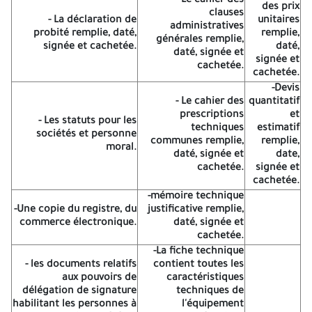
- Le cahier des
Direction de l'administration locale d'Ouled - Djellal dans une
des prix
clauses
enveloppe cachetée ne comporte que la mention :(à n'ouvrir que
- La déclaration de
unitaires
administratives
par la commission d'ouverture des plis et d'évaluation des offres
probité remplie, daté,
remplie,
générales remplie,
- appel d'offre national ouvert N°: 01/2026 pour réalisation
signée et cachetée.
daté,
daté, signée et
d'opération:
signée et
cachetée.
cachetée.
- Equipement d'un résidence officielle de la Wilaya -
-Devis
- Le cahier des
quantitatif
Lot 01 : Equipement des meubles et literie.
prescriptions
et
- Les statuts pour les
techniques
estimatif
Lot 02 : Ameublement la salle de réception.
sociétés et personne
communes remplie,
remplie,
moral.
daté, signée et
date,
Lot 03 : Acquisition électroménager et meubles de cuisine.
cachetée.
signée et
Lot 04 : Acquisition et installation de climatiseurs.
cachetée.
-mémoire technique
Cette enveloppe contiendra trois (03) enveloppes séparées et
-Une copie du registre, du
justificative remplie,
cachetées indiquant chaque' une la dénomination de l'entreprise
commerce électronique.
daté, signée et
,la référence et l'objet de l'appel d'offres ainsi que la mention <<
cachetée.
dossier de candidature » ou «offre Technique» ou «offre
-La fiche technique
financière >> selon le cas:
- les documents relatifs
contient toutes les
aux pouvoirs de
caractéristiques
offre
offre Technique
dossier de candidature
délégation de signature
techniques de
financière
habilitant les personnes à
l'équipement