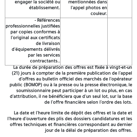
-Lettre de
engager la société ou
mentionnées dans
soumission
-La déclaration
- La déclaration de
établissement.
l'appel photos en
est remplie,
d'abonnement est
candidature remplie, daté et
couleur.
daté et
remplie, daté et signée.
signée.
- Références
signée.
professionnelles justifiées
-Bordereau
par copies conformes à
des prix
- Le cahier des clauses
l'original aux certificats
unitaires
- La déclaration de probité
administratives
de livraison
remplie,
remplie, daté, signée et
générales remplie, daté,
d'équipements délivrés
daté,
cachetée.
signée et cachetée.
par les services
signée et
contractants..
cachetée.
La durée de préparation des offres est fixée à
vingt-et-un
-Devis
(21) jours
à compter de la première publication de l'appel
quantitatif
- Le cahier des
d'offres au bulletin officiel des marchés de l'opérateur
et estimatif
prescriptions
- Les statuts pour les
public (BOMOP) ou à la presse ou la presse électronique, le
remplie,
techniques communes
sociétés et personne moral.
soumissionnaire peut participer à un lot ou plus, en cas
date,
remplie, daté, signée et
d'attribution, il ne bénéficiera que d'un seul lot, sur la base
signée et
cachetée.
de l'offre financière selon l'ordre des lots.
cachetée.
-mémoire technique
La date et l'heure limite de dépôt des offres et la date et
justificative remplie,
-Une copie du registre, du
l'heure d'ouverture des plis des dossiers candidatures et les
daté, signée et
commerce électronique.
offres techniques et financières correspondant au dernier
cachetée.
jour de la délai de préparation des offres.
-La fiche technique