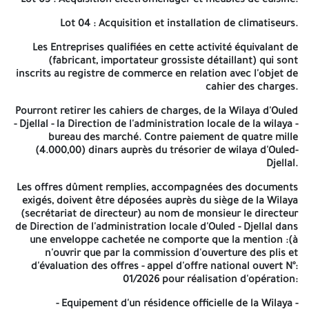
Lot 03 : Acquisition électroménager et meubles de cuisine.
se fera à dix heure (10:00) du matin au même jour en séance
publique au siège de la wilaya (salle des réunions) Si ce jour
Lot 04 : Acquisition et installation de climatiseurs.
coïncide avec un jour férié ou un jour de repos légal, la durée de
Préparation des offres est prorogée jusqu' au jour ouvrable
Les Entreprises qualifiées en cette activité équivalant de
suivant. Les soumissionnaires resteront engagés par leurs offres
(fabricant, importateur grossiste détaillant) qui sont
pendant 90 jours plus le durée de préparation des offres. A -=-=-
inscrits au registre de commerce en relation avec l'objet de
=-
cahier des charges.
République algérienne démocratique
Pourront retirer les cahiers de charges, de la Wilaya d'Ouled
- Djellal - la Direction de l'administration locale de la wilaya -
et populaire
bureau des marché. Contre paiement de quatre mille
(4.000,00) dinars auprès du trésorier de wilaya d'Ouled-
Wilaya d'Ouled - Djellal
Djellal.
Les offres dûment remplies, accompagnées des documents
Direction de l'administration locale
exigés, doivent être déposées auprès du siège de la Wilaya
Rue 1er Novembre d'Ouled - Djellal
(secrétariat de directeur) au nom de monsieur le directeur
de Direction de l'administration locale d'Ouled - Djellal dans
N° d'identification fiscal de la wilaya: 421002000051004
une enveloppe cachetée ne comporte que la mention :(à
n'ouvrir que par la commission d'ouverture des plis et
Avis d'appel d'offres national ouvert N°: 01/2026
d'évaluation des offres - appel d'offre national ouvert N°:
01/2026 pour réalisation d'opération:
Monsieur le Wali de la wilaya d'Ouled-Djellal représenté par
monsieur le directeur de l'administration locale de la wilaya
- Equipement d'un résidence officielle de la Wilaya -