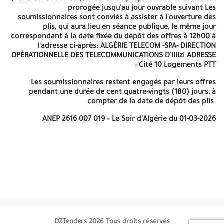
deux offres, technique et financière et le dossier
prorogée jusqu'au jour ouvrable suivant Les
administratif, accompagnés des pièces réglementaires
soumissionnaires sont conviés à assister à l'ouverture des
citées dans le cahier des charges doivent parvenir à
plis, qui aura lieu en séance publique, le même jour
l'adresse ci-dessus indiquée, sous enveloppe principale
correspondant à la date fixée du dépôt des offres à 12h00 à
anonyme ne portant que la mention suivante :
l'adresse ci-après: ALGÉRIE TELECOM -SPA- DIRECTION
ALGÉRIE TELECOM -SPA- DIRECTION OPÉRATIONNELLE DES
OPÉRATIONNELLE DES TELECOMMUNICATIONS D'Illizi ADRESSE
TELECOMMUNICATIONS D'Illizi ADRESSE : Cité 10 Logements PTT
«
: Cité 10 Logements PTT
APPEL D'OFFRES NATIONAL OUVERT AVEC EXIGENCE DE CAPACITÉS
Les soumissionnaires restent engagés par leurs offres
MINIMALES N° 001/AT/DOT33/2026 »
pendant une durée de cent quatre-vingts (180) jours, à
« À n'ouvrir que par la commission d'ouverture et d'évaluation
compter de la date de dépôt des plis.
des offres »
ANEP 2616 007 019 – Le Soir d'Algérie du 01-03-2026
La durée accordée pour la préparation des offres est de vingt
(20) jours calendaires à compter de la date de parution du
présent appel d'offres national dans la presse nationale et sur le
site web:
www.safqatic.dz.
La date et heure limites de dépôt des
offres sont fixées au dernier jour de préparation des offres de
08h30 à 12h00. Si ce jour coïncide avec un jour férié ou un jour
de repos légal (vendredi et samedi), la durée de préparation des
offres est prorogée jusqu'au jour ouvrable suivant Les
soumissionnaires sont conviés à assister à l'ouverture des plis,
qui aura lieu en séance publique, le même jour correspondant à
DZTenders 2026 Tous droits réservés
la date fixée du dépôt des offres à 12h00 à l'adresse ci-après: