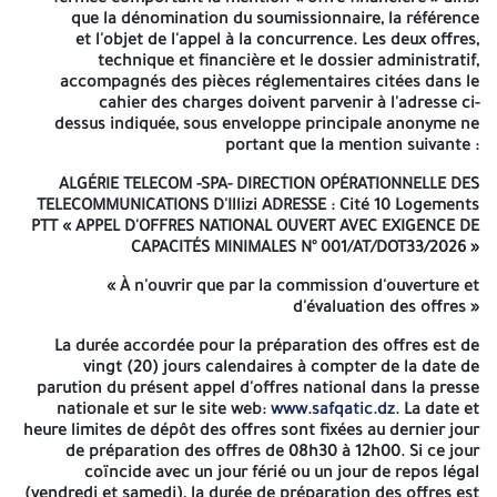
fermée comportant la mention « offre financière » ainsi
ALGERIE TELECOM-EPE/SPA Direction Opérationnelle des
que la dénomination du soumissionnaire, la référence
Télécommunications d'Illizi Adresse : Cité 10 LGTS PTT Illizi Contre
et l'objet de l'appel à la concurrence. Les deux offres,
le paiement, auprès de la banque BNA Agence 948 Illizi, d'un
technique et financière et le dossier administratif,
montant de cinq mille dinars algériens (5000 DA) non
accompagnés des pièces réglementaires citées dans le
remboursable, représentant les frais de documentation et de
cahier des charges doivent parvenir à l'adresse ci-
reprographie par versement au compte bancaire : Compte en
dessus indiquée, sous enveloppe principale anonyme ne
dinars N° 001 009 480 300 000 030/87 BNA Le cahier des charges
portant que la mention suivante :
doit être retiré par le candidat ou son représentant dument
mandaté à cet effet Les offres doivent être composées :
ALGÉRIE TELECOM -SPA- DIRECTION OPÉRATIONNELLE DES
TELECOMMUNICATIONS D'Illizi ADRESSE : Cité 10 Logements
D'un dossier administratif : À insérer dans une
PTT
« APPEL D'OFFRES NATIONAL OUVERT AVEC EXIGENCE DE
enveloppe fermée comportant la mention « dossier
CAPACITÉS
MINIMALES N° 001/AT/DOT33/2026 »
administratif » ainsi que la dénomination du
soumissionnaire, la référence et l'objet de l'appel à la
« À n'ouvrir que par la commission d'ouverture et
concurrence.
d'évaluation des offres »
D'une offre technique : À insérer dans une enveloppe
La durée accordée pour la préparation des offres est de
fermée comportant la mention « offre technique »
vingt (20) jours calendaires à compter de la date de
ainsi que la dénomination du soumissionnaire, la
parution du présent appel d'offres national dans la presse
référence et l'objet de l'appel à la concurrence.
nationale et sur le site web:
www.safqatic.dz.
La date et
D'une offre financière : À insérer dans une enveloppe
heure limites de dépôt des offres sont fixées au dernier jour
fermée comportant la mention « offre financière »
de préparation des offres de 08h30 à 12h00. Si ce jour
ainsi que la dénomination du soumissionnaire, la
coïncide avec un jour férié ou un jour de repos légal
référence et l'objet de l'appel à la concurrence. Les
(vendredi et samedi), la durée de préparation des offres est