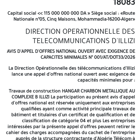
18083
EXIGENCE DE CAPACITÉS MINIMALES N° 001/AT/DOT33/2026 » « À
n'ouvrir que par la commission d'ouverture et d'évaluation des
Capital social << 115 000 000 000 DA » Siège social : «Route
offres » La durée accordée pour la préparation des offres est de
Nationale n°05, Cinq Maisons, Mohammadia-16200-Alger»
vingt (20) jours calendaires à compter de la date de parution du
présent appel d'offres national dans la presse nationale et sur le
DIRECTION OPERATIONNELLE DES
site web: www.safqatic.dz. La date et heure limites de dépôt des
TELECOMMUNICATIONS D'ILLIZI
offres sont fixées au dernier jour de préparation des offres de
08h30 à 12h00. Si ce jour coïncide avec un jour férié ou un jour
AVIS D'APPEL D'OFFRES NATIONAL OUVERT AVEC
EXIGENCE DE
de repos légal (vendredi et samedi), la durée de préparation des
CAPACITES MINIMALES N° 001/AT/DOT33/2026
offres est prorogée jusqu'au jour ouvrable suivant Les
soumissionnaires sont conviés à assister à l'ouverture des plis,
La Direction Opérationnelle des télécommunications d'Illizi
qui aura lieu en séance publique, le même jour correspondant à
lance une appel d'offres national ouvert avec exigence de
la date fixée du dépôt des offres à 12h00 à l'adresse ci-après:
capacités minimales pour :
ALGÉRIE TELECOM -SPA- DIRECTION OPÉRATIONNELLE DES
TELECOMMUNICATIONS D'Illizi ADRESSE : Cité 10 Logements PTT
Travaux de construction HANGAR CHARBON METALLIQUE AU
Les soumissionnaires restent engagés par leurs offres pendant
COMPLEXE B ILLIZI
La participation au présent avis d'appel
une durée de cent quatre-vingts (180) jours, à compter de la date
d'offres national est réservée uniquement aux entreprises
de dépôt des plis. ANEP 2616 007 019 – Le Soir d'Algérie du 01-03-
qualifiées ayant comme activité principale travaux de
2026 A -=-=-=-
bâtiment et titulaires d'un certificat de qualification et de
classification de catégorie 04 et plus Les entreprises
Algérie Télécom EPE/SPA RC 02B
intéressées par la présente appel d'offres peuvent retirer le
cahier des charges accompagnées du cachet de l'entreprise
18083
auprès de la structure contractante d'Algérie Télécom à