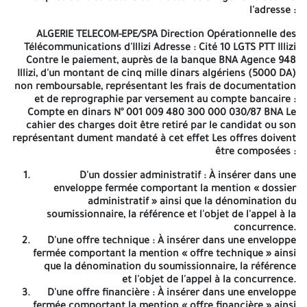
l'adresse :
Capital social << 115 000 000 000 DA » Siège social : «Route
Nationale n°05, Cinq Maisons, Mohammadia-16200-Alger»
ALGERIE TELECOM-EPE/SPA Direction Opérationnelle des
Télécommunications d'Illizi Adresse : Cité 10 LGTS PTT Illizi
DIRECTION OPERATIONNELLE DES
Contre le paiement, auprès de la banque BNA Agence 948
Illizi, d'un montant de cinq mille dinars algériens (5000 DA)
TELECOMMUNICATIONS D'ILLIZI
non remboursable, représentant les frais de documentation
et de reprographie par versement au compte bancaire :
AVIS D'APPEL D'OFFRES NATIONAL OUVERT AVEC
EXIGENCE DE
Compte en dinars N° 001 009 480 300 000 030/87 BNA Le
CAPACITES MINIMALES N° 001/AT/DOT33/2026
cahier des charges doit être retiré par le candidat ou son
La Direction Opérationnelle des télécommunications d'Illizi lance
représentant dument mandaté à cet effet Les offres doivent
une appel d'offres national ouvert avec exigence de capacités
être composées :
minimales pour :
D'un dossier administratif : À insérer dans une
Travaux de construction HANGAR CHARBON METALLIQUE AU
enveloppe fermée comportant la mention « dossier
COMPLEXE B ILLIZI
La participation au présent avis d'appel
administratif » ainsi que la dénomination du
d'offres national est réservée uniquement aux entreprises
soumissionnaire, la référence et l'objet de l'appel à la
qualifiées ayant comme activité principale travaux de bâtiment
concurrence.
et titulaires d'un certificat de qualification et de classification de
D'une offre technique : À insérer dans une enveloppe
catégorie 04 et plus Les entreprises intéressées par la présente
fermée comportant la mention « offre technique » ainsi
appel d'offres peuvent retirer le cahier des charges
que la dénomination du soumissionnaire, la référence
accompagnées du cachet de l'entreprise auprès de la structure
et l'objet de l'appel à la concurrence.
contractante d'Algérie Télécom à l'adresse :
D'une offre financière : À insérer dans une enveloppe