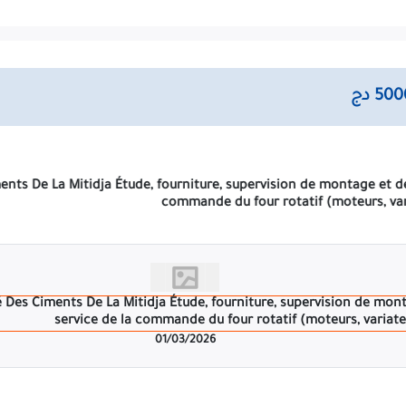
ah), filiale du groupe GICA, lance un avis d'appel d'offres nationa
SUPERVISION DE MONTAGE ET DE LA MISE EN SERVICE DE LA COMM
vent retirer le cahier des charges auprès du secrétariat de la c
s et financières séparément, dans deux enveloppes et introduites
e la commission des achats de la S.C.MI. L'enveloppe extérieure d
et international ouvert avec exigence de capacité minimale N°02
VICE DE LA COMMANDE DU FOUR ROTATIF (MOTEURS, VARIATEURS & TR
S
 réception des offres est fixée à Soixante (60) jours, à compter de
01/03/2026
Toute soumission récepti