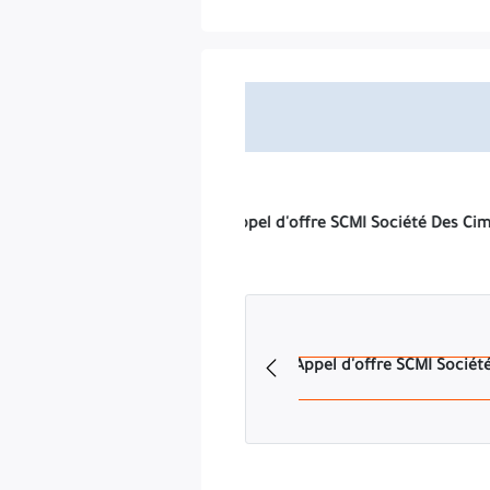
La Société des Ciments de la Mitidja (Meft
ÉTUDE, FOURNITURE, 
Les soumissionnaires intéressés par le présent avis peu
Les soumissionnaires devront présenter leurs offres technique
d
SOUMISSION « A ne pas ouvrir » Avis d'appel d'offres National 
LA MISE EN SER
La date limite de