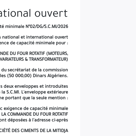
s jours fériés et/ou de repos hebdomadaires (vendredi et samedi).
ational ouvert
té minimale N°02/DG/S.C.MI/2026
s national et international ouvert
ence de capacité minimale pour :
ANDE DU FOUR ROTATIF (MOTEURS,
VARIATEURS & TRANSFORMATEUR)
s du secrétariat de la commission
es (50 000,00) Dinars Algériens.
s deux enveloppes et introduites
la S.C.MI. L'enveloppe extérieure
ne portant que la seule mention :
vec exigence de capacité minimale
DE LA COMMANDE DU FOUR ROTATIF
t déposées à l'adresse ci-après
CIÉTÉ DES CIMENTS DE LA MITIDJA