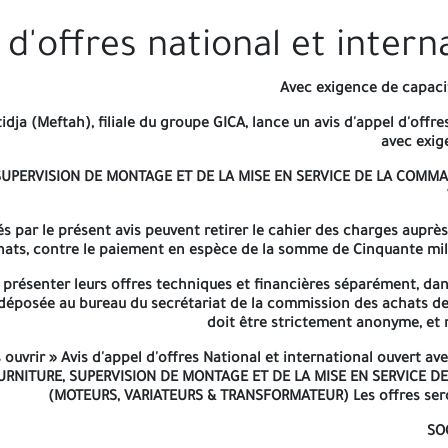
ée au premier jour ouvrable au cas où cette date coïncide avec de
 d'offres national et intern
Avec exigence de capaci
idja (Meftah), filiale du groupe GICA, lance un avis d'appel d'offre
avec exig
SUPERVISION DE MONTAGE ET DE LA MISE EN SERVICE DE LA COMM
s par le présent avis peuvent retirer le cahier des charges auprè
hats, contre le paiement en espèce de la somme de Cinquante mill
présenter leurs offres techniques et financières séparément, dan
déposée au bureau du secrétariat de la commission des achats de 
doit être strictement anonyme, et 
ouvrir » Avis d'appel d'offres National et international ouvert a
OURNITURE, SUPERVISION DE MONTAGE ET DE LA MISE EN SERVICE 
(MOTEURS, VARIATEURS & TRANSFORMATEUR) Les offres seron
SO