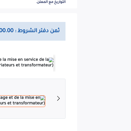
l et international ouvert avec exigence de capacité minimale pour :
التواريخ مع المعلن.
ANDE DU FOUR ROTATIF (MOTEURS, VARIATEURS & TRANSFORMATEUR)
ommission des achats, contre le paiement en espèce de la somme de
Cinquante milles (50 000,00) Dinars Algériens.
ثمن دفتر الشروط : 50000.00 دج
 dans une enveloppe extérieure, déposée au bureau du secrétariat
oit être strictement anonyme, et ne portant que la seule mention :
/DG/S.C.MI/2026 ÉTUDE, FOURNITURE, SUPERVISION DE MONTAGE ET DE
ANSFORMATEUR) Les offres seront déposées à l'adresse ci-après
SOCIÉTÉ DES CIMENTS DE LA MITIDJA
ECRETARIAT DE LA COMMISSION DES ACHATS - DIRECTION GÉNÉRALE-
Route de Khemis El Khechna, Meftah, Wilaya de Blida.
 la date de la première parution de l'avis dans la presse nationale.
Seul le cachet de la S.C.MI fera foi de la date d'arrivée des plis.
onnée après ce délai sera considérée comme nulle et non avenue.