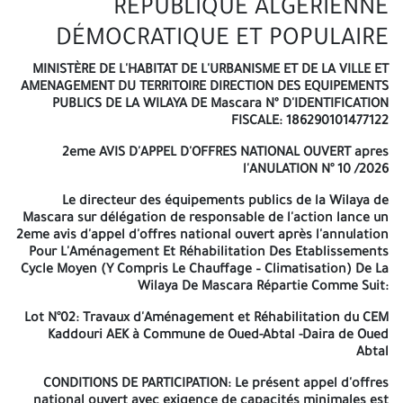
RÉPUBLIQUE ALGÉRIENNE
repos légal la date retenue pour la remise des offres et
l'ouverture des plis sera le premier jour ouvrable qui suit. La date
DÉMOCRATIQUE ET POPULAIRE
d'ouverture technique et financière aura lieu à la date de dépôt
des offres à 14H15. Les offres resteront valides pendant une
MINISTÈRE DE L'HABITAT DE L'URBANISME ET DE LA VILLE ET
période équivalente à la durée de la préparation des offres
AMENAGEMENT DU TERRITOIRE DIRECTION DES EQUIPEMENTS
augmentée de trois (03) mois à compter de la date du dépôt des
PUBLICS DE LA WILAYA DE Mascara Nº D'IDENTIFICATION
offres. N.B : Les soumissionnaires sont cordialement invitées à la
FISCALE: 186290101477122
séance d'ouverture candidature, technique et financière des plis
au niveau de la direction des Equipements Publics de Mascara. A -
2eme AVIS D'APPEL D'OFFRES NATIONAL OUVERT
apres
=-=-=-
l'ANULATION N° 10 /2026
Le directeur des équipements publics de la Wilaya de
RÉPUBLIQUE ALGÉRIENNE
Mascara sur délégation de responsable de l'action lance un
2eme avis d'appel d'offres national ouvert après l'annulation
DÉMOCRATIQUE ET POPULAIRE
Pour L'Aménagement Et Réhabilitation Des Etablissements
Cycle Moyen (Y Compris Le Chauffage – Climatisation) De La
MINISTÈRE DE L'HABITAT DE L'URBANISME ET DE LA VILLE ET
Wilaya De Mascara Répartie Comme Suit:
AMENAGEMENT DU TERRITOIRE DIRECTION DES EQUIPEMENTS
PUBLICS DE LA WILAYA DE Mascara Nº D'IDENTIFICATION FISCALE:
Lot N°02
: Travaux d'Aménagement et Réhabilitation du CEM
186290101477122
Kaddouri AEK à Commune de Oued-Abtal -Daira de Oued
Abtal
2eme AVIS D'APPEL D'OFFRES NATIONAL OUVERT
apres
l'ANULATION N° 10 /2026
CONDITIONS DE PARTICIPATION:
Le présent appel d'offres
national ouvert avec exigence de capacités minimales est