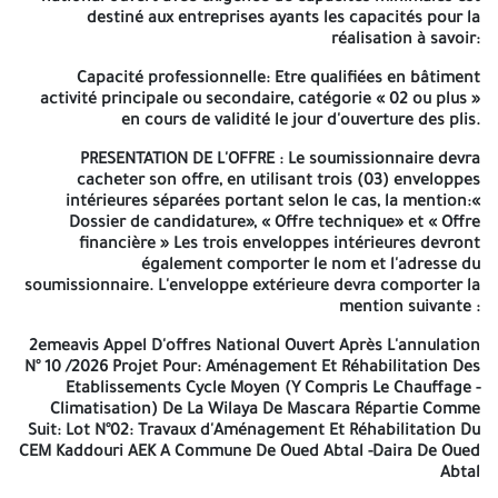
Le directeur des équipements publics de la Wilaya de Mascara
destiné aux entreprises ayants les capacités pour la
sur délégation de responsable de l'action lance un 2eme avis
réalisation à savoir:
d'appel d'offres national ouvert après l'annulation Pour
L'Aménagement Et Réhabilitation Des Etablissements Cycle
Capacité professionnelle:
Etre qualifiées en bâtiment
Moyen (Y Compris Le Chauffage – Climatisation) De La Wilaya De
activité principale ou secondaire, catégorie « 02 ou plus »
Mascara Répartie Comme Suit:
en cours de validité le jour d'ouverture des plis.
Lot N°02
: Travaux d'Aménagement et Réhabilitation du CEM
PRESENTATION DE L'OFFRE :
Le soumissionnaire devra
Kaddouri AEK à Commune de Oued-Abtal -Daira de Oued Abtal
cacheter son offre, en utilisant trois (03) enveloppes
intérieures séparées portant selon le cas, la mention:«
CONDITIONS DE PARTICIPATION:
Le présent appel d'offres national
Dossier de candidature», « Offre technique» et « Offre
ouvert avec exigence de capacités minimales est destiné aux
financière » Les trois enveloppes intérieures devront
entreprises ayants les capacités pour la réalisation à savoir:
également comporter le nom et l'adresse du
Capacité professionnelle:
Etre qualifiées en bâtiment activité
soumissionnaire. L'enveloppe extérieure devra comporter la
principale ou secondaire, catégorie « 02 ou plus » en cours de
mention suivante :
validité le jour d'ouverture des plis.
2emeavis Appel D'offres National Ouvert Après L'annulation
PRESENTATION DE L'OFFRE :
Le soumissionnaire devra cacheter
N° 10 /2026
Projet Pour
: Aménagement Et Réhabilitation Des
son offre, en utilisant trois (03) enveloppes intérieures séparées
Etablissements Cycle Moyen (Y Compris Le Chauffage -
portant selon le cas, la mention:« Dossier de candidature», «
Climatisation) De La Wilaya De Mascara Répartie Comme
Offre technique» et « Offre financière » Les trois enveloppes
Suit:
Lot N°02
: Travaux d'Aménagement Et Réhabilitation Du
intérieures devront également comporter le nom et l'adresse du
CEM Kaddouri AEK A Commune De Oued Abtal -Daira De Oued
soumissionnaire. L'enveloppe extérieure devra comporter la
Abtal
mention suivante :