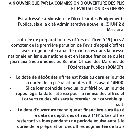
A N'OUVRIR QUE PAR LA COMMISSION D'OUVERTURE DES PLIS
2emeavis Appel D'offres National Ouvert Après L'annulation N° 10
ET EVALUATION DES OFFRES
/2026
Projet Pour
: Aménagement Et Réhabilitation Des
Est adressée à Monsieur le Directeur des Equipements
Etablissements Cycle Moyen (Y Compris Le Chauffage -
Publics, sis à la cité Administrative nouvelle ; ZHUN12 à
Climatisation) De La Wilaya De Mascara Répartie Comme Suit:
Lot
Mascara.
N°02
: Travaux d'Aménagement Et Réhabilitation Du CEM Kaddouri
AEK A Commune De Oued Abtal -Daira De Oued Abtal
La durée de préparation des offres est fixée à 15 jours à
compter de la première parution de l'avis d'appel d'offres
A N'OUVRIR QUE PAR LA COMMISSION D'OUVERTURE DES PLIS ET
avec exigence de capacité minimales dans la presse
EVALUATION DES OFFRES
nationale en langue nationale et en langue française ou les
Est adressée à Monsieur le Directeur des Equipements Publics, sis
journaux électroniques ou Bulletin Officiel des Marchés de
à la cité Administrative nouvelle ; ZHUN12 à Mascara.
l'Opérateur Publics (BOMOP).
La durée de préparation des offres est fixée à 15 jours à compter
La date de dépôt des offres est fixée au dernier jour de
de la première parution de l'avis d'appel d'offres avec exigence
la durée de la préparation des offres avant 14H00.
de capacité minimales dans la presse nationale en langue
Si ce jour coïncide avec un jour férié ou un jour de
nationale et en langue française ou les journaux électroniques ou
repos légal la date retenue pour la remise des offres et
Bulletin Officiel des Marchés de l'Opérateur Publics (BOMOP).
l'ouverture des plis sera le premier jour ouvrable qui
suit.
La date de dépôt des offres est fixée au dernier jour de
La date d'ouverture technique et financière aura lieu à
la durée de la préparation des offres avant 14H00.
la date de dépôt des offres à 14H15. Les offres
Si ce jour coïncide avec un jour férié ou un jour de
resteront valides pendant une période équivalente à la
repos légal la date retenue pour la remise des offres
durée de la préparation des offres augmentée de trois