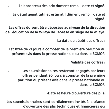
Présenter les caractéristiques techniques et/ou
Le bordereau des prix dûment rempli, date et signé.
catalogues pour chaque article concerné par
l'évaluation selon ce présent cahier des charges.
Le détail quantitatif et estimatif dûment rempli, daté et
signé.
Certificat d'origine algérienne du produit.
Les offres doivent être déposées au niveau de la direction
Statut juridique des personnes morales.
de l'éducation de la Wilaya de Tébessa en siège de la wilaya.
Registre de commerce électronique.
La date de dépôt des offres :
Les délégations de signature.
Est fixée de 21 jours à compter de la première parution du
présent avis dans la presse nationale ou dans le BOMOP.
Attestation de dépôt des comptes sociaux.
Validité des coffres :
Extrait de rôle valable durant la période de
préparation s des offres. 2)-L'offre technique contient:
Les soumissionnaires resteront engagés par leurs
offres pendant 90 jours à compter de la première
Une déclaration à souscrire dûment remplie, datée et
parution du présent avis dans la presse nationale ou
signée.
dans le BOMOP.
Tout document permettant d'évaluer l'offie technique.
-Date et heure d'ouverture des plis:
Le cahier des charges portant à la dernière page, la
Les soumissionnaires sont cordialement invités à la séance
mention manuscrite « lu et accepter ». 3)-L'offre
d'ouverture des plis techniques et financières qui