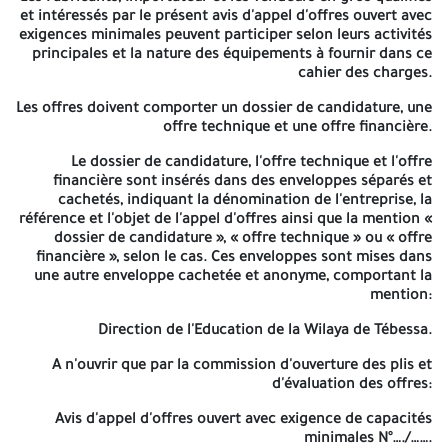
et intéressés par le présent avis d'appel d'offres ouvert avec
AVIS D'APPEL D'OFFRES OUVERT
exigences minimales peuvent participer selon leurs activités
principales et la nature des équipements à fournir dans ce
AVEC EXIGENCE DE CAPACITES MINIMALES
cahier des charges.
N°05.1202.6.
Les offres doivent comporter un dossier de candidature, une
offre technique et une offre financière.
La direction de l'éducation de la wilaya de Tébessa lance un avis
d'appel d'offres ouvert avec exigences minimales pour:
Le dossier de candidature, l'offre technique et l'offre
financière sont insérés dans des enveloppes séparés et
OPERATION
: REALISATION ET EQUIPEMENT D'UN COLLEGE TYPE
cachetés, indiquant la dénomination de l'entreprise, la
87/300 R A BIR EL ATER (HAY ZAOUIA).
référence et l'objet de l'appel d'offres ainsi que la mention «
dossier de candidature », « offre technique » ou « offre
Lot N°01: AQUISITION DES Equipements scolaire administratifs.
financière », selon le cas. Ces enveloppes sont mises dans
une autre enveloppe cachetée et anonyme, comportant la
Lot N° 02: AQUISITION DES Equipements Informatiques,
mention:
impression et reprographie.
Direction de l'Education de la Wilaya de Tébessa.
Lot N° 03:F/P Equipements Cuisine et réfectoire.
A n'ouvrir que par la commission d'ouverture des plis et
Lot N° 04:F/P Equipements Tables Laboratoires Scientifique.
d'évaluation des offres:
Lot N° 05: AQUISITION DES équipements d'incendie et de
Avis d'appel d'offres ouvert avec exigence de capacités
protection.
minimales N°…./…….