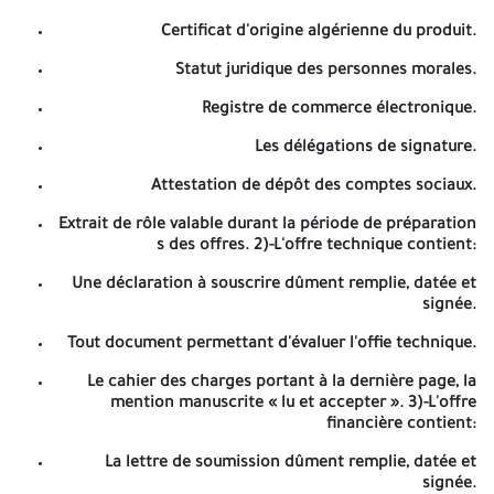
d'évaluation des offres:
Certificat d'origine algérienne du produit.
Avis d'appel d'offres ouvert avec exigence de capacités
minimales N°…./…….
Statut juridique des personnes morales.
REALISATION ET EQUIPEMENT D'UN COLLEGE TYPE 87/300 R A BIR
Registre de commerce électronique.
EL ATER (MAY ZAQUIA).
Les délégations de signature.
Les offres doivent contenir les documents réglementaires en
vigueur suivant:
Attestation de dépôt des comptes sociaux.
1)- Le dossier de candidature contient:
Extrait de rôle valable durant la période de préparation
s des offres. 2)-L'offre technique contient:
Une déclaration de candidature dûment remplie,
datée et signée.
Une déclaration à souscrire dûment remplie, datée et
signée.
Une déclaration de probité dûment remplie, datée ci
signée.
Tout document permettant d'évaluer l'offie technique.
Les documents relatifs aux pouvoirs habilitant les
Le cahier des charges portant à la dernière page, la
personnes à engager l'entreprise.
mention manuscrite « lu et accepter ». 3)-L'offre
financière contient:
Tout document permettant d'évaluer les capacités des
candidats, des soumissionnaires capacités financières-
La lettre de soumission dûment remplie, datée et
techniques.
signée.