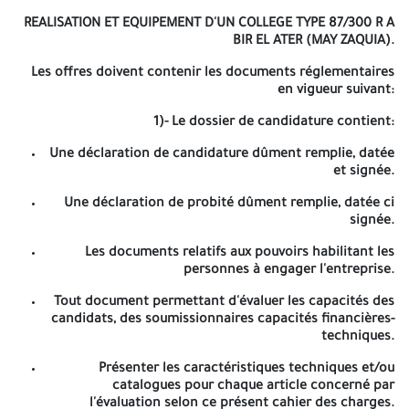
Lot N° 06: AQUISITION DES équipements de SPORT
REALISATION ET EQUIPEMENT D'UN COLLEGE TYPE 87/300 R A
Lot N° 07: F/P Equipements de climatisation
BIR EL ATER (MAY ZAQUIA).
Les Fabricants, Importateur et les vendeurs en gros qualifiés et
Les offres doivent contenir les documents réglementaires
intéressés par le présent avis d'appel d'offres ouvert avec
en vigueur suivant:
exigences minimales peuvent participer selon leurs activités
1)- Le dossier de candidature contient:
principales et la nature des équipements à fournir dans ce cahier
des charges.
Une déclaration de candidature dûment remplie, datée
et signée.
Les offres doivent comporter un dossier de candidature, une
offre technique et une offre financière.
Une déclaration de probité dûment remplie, datée ci
signée.
Le dossier de candidature, l'offre technique et l'offre financière
sont insérés dans des enveloppes séparés et cachetés, indiquant
Les documents relatifs aux pouvoirs habilitant les
la dénomination de l'entreprise, la référence et l'objet de l'appel
personnes à engager l'entreprise.
d'offres ainsi que la mention « dossier de candidature », « offre
technique » ou « offre financière », selon le cas. Ces enveloppes
Tout document permettant d'évaluer les capacités des
sont mises dans une autre enveloppe cachetée et anonyme,
candidats, des soumissionnaires capacités financières-
comportant la mention:
techniques.
Direction de l'Education de la Wilaya de Tébessa.
Présenter les caractéristiques techniques et/ou
catalogues pour chaque article concerné par
A n'ouvrir que par la commission d'ouverture des plis et
l'évaluation selon ce présent cahier des charges.