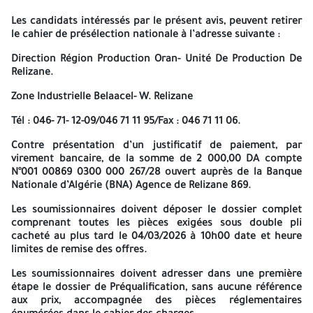
Unité De Production De Relizane
, Zone Industrielle Belaacel
Les candidats intéressés par le présent avis, peuvent retirer
le cahier de présélection nationale à l’adresse suivante :
Avis de Pré qualification d’entreprises N° 04/S-PE/DRPO/RLZ/2026
4514
4514
Direction Région Production Oran- Unité De Production De
La Société algérienne de L’électricité et de gaz-production de
Relizane.
l’électricité, la Direction Région Production Oran, Unité De
Production De Relizane, Zone Industrielle Belaacel, lance un avis
Zone Industrielle Belaacel- W. Relizane
de préqualification nationale ouvert en vue de présélectionner
les entreprises pour la réalisation de la fourniture suivante :
Tél : 046- 71- 12-09/046 71 11 95/Fax : 046 71 11 06.
Fourniture des pompes et pièces de rechange pour la centrale
Contre présentation d’un justificatif de paiement, par
TG de Relizane Pour les exercices 2026, 2027 et 2028.
virement bancaire, de la somme de
2 000,00 DA compte
N°001 00869 0300 000 267/28 ouvert auprès de la Banque
Les candidats intéressés par le présent avis, peuvent retirer le
Nationale d’Algérie (BNA) Agence de Relizane 869.
cahier de présélection nationale à l’adresse suivante :
Les soumissionnaires doivent déposer le dossier complet
Direction Région Production Oran- Unité De Production De
comprenant toutes les pièces exigées sous double pli
Relizane.
cacheté au plus tard le
04/03/2026
à
10h00
date et heure
limites de remise des offres.
Zone Industrielle Belaacel- W. Relizane
Les soumissionnaires doivent adresser dans une première
Tél : 046- 71- 12-09/046 71 11 95/Fax : 046 71 11 06.
étape
le dossier de Préqualification,
sans aucune référence
aux prix, accompagnée des pièces réglementaires
Contre présentation d’un justificatif de paiement, par virement