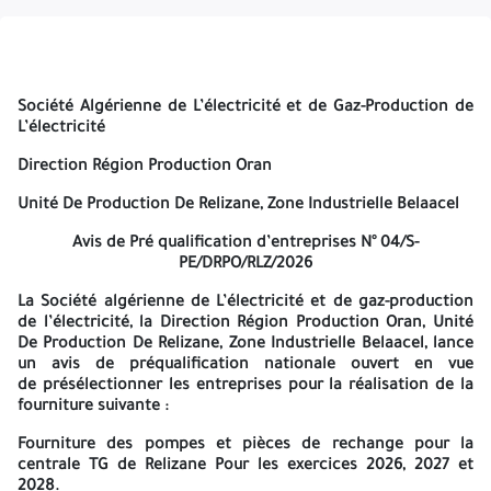
de la Banque Nationale d’Algérie (BNA) Agence de Relizane 869.
Les soumissionnaires doivent déposer le dossier complet
comprenant toutes les pièces exigées sous double pli cacheté au
plus tard le 04/03/2026 à 10h00 date et heure limites de remise
des offres. Les soumissionnaires doivent adresser dans une
Société Algérienne de L’électricité et de Gaz-Production de
première étape le dossier de Préqualification, sans aucune
L’électricité
référence aux prix, accompagnée des pièces réglementaires
énumérées dans le cahier des charges. La séance d’ouverture des
Direction Région Production Oran
plis est publique et aura lieu le même jour à 10h30 L’enveloppe
extérieure devra être anonyme, sans entête ni sigle et ne devra
Unité De Production De Relizane
, Zone Industrielle Belaacel
comporter que la mention suivante : Préqualification
d’entreprises N° 04/S-PE/DRPO/RLZ/2026 Fourniture des pompes
Avis de Pré qualification d’entreprises N° 04/S-
et pièces de rechange pour la centrale TG de Relizane Offre - A
PE/DRPO/RLZ/2026
ne pas ouvrir. Les soumissionnaires restent engagés par leurs
offres pour une période de 180 jours à compter de la date limite
La Société algérienne de L’électricité et de gaz-production
de remise des offres. La présente préqualification est valable
de l’électricité, la Direction Région Production Oran, Unité
pour l’exercice 2026, 2027 et 2028. Mail: boudali.samia@sonelgaz-
De Production De Relizane, Zone Industrielle Belaacel, lance
pe.dz : adida.hadj@@sonelgaz-pe.dz A -=-=-=-
un avis de préqualification nationale ouvert en vue
de présélectionner les entreprises pour la réalisation de la
fourniture suivante :
Société Algérienne de L’électricité et de Gaz-Production de
L’électricité
Fourniture des pompes et pièces de rechange pour la
centrale TG de Relizane Pour les exercices 2026, 2027 et
Direction Région Production Oran
2028.