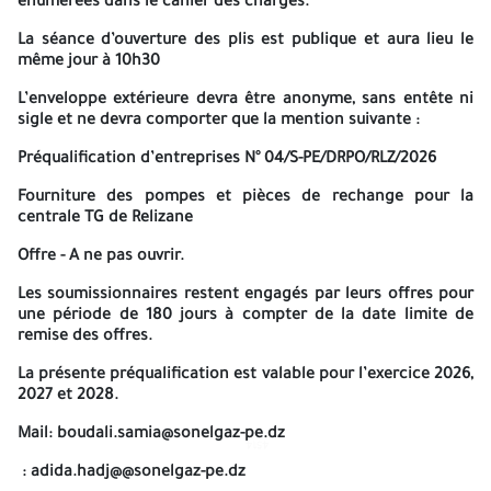
énumérées dans le cahier des charges.
bancaire, de la somme de
2 000,00 DA compte N°001 00869 030
000 267/28 ouvert auprès de la Banque Nationale d’Algérie (BNA)
La séance d’ouverture des plis est publique et aura lieu le
Agence de Relizane 869.
même jour à
10h30
Les soumissionnaires doivent déposer le dossier complet
L’enveloppe extérieure devra être anonyme, sans entête ni
comprenant toutes les pièces exigées sous double pli cacheté au
sigle et ne devra comporter que la mention suivante :
plus tard le
04/03/2026
à
10h00
date et heure limites de remis
des offres.
Préqualification d’entreprises N° 04/S-PE/DRPO/RLZ/2026
Les soumissionnaires doivent adresser dans une première étape
Fourniture des pompes et pièces de rechange pour la
le dossier de Préqualification,
sans aucune référence aux prix,
centrale TG de Relizane
accompagnée des pièces réglementaires énumérées dans le
cahier des charges.
Offre - A ne pas ouvrir.
La séance d’ouverture des plis est publique et aura lieu le même
Les soumissionnaires restent engagés par leurs offres pour
jour à
10h30
une période de
180 jours
à compter de la date limite de
remise des offres.
L’enveloppe extérieure devra être anonyme, sans entête ni sigle
et ne devra comporter que la mention suivante :
La présente préqualification est valable pour l’exercice
2026,
2027
et
2028.
Préqualification d’entreprises N° 04/S-PE/DRPO/RLZ/2026
Mail:
boudali.samia@sonelgaz-pe.dz
4514
4514
Fourniture des pompes et pièces de rechange pour la centrale
TG de Relizane
: adida.hadj@@sonelgaz-pe.dz