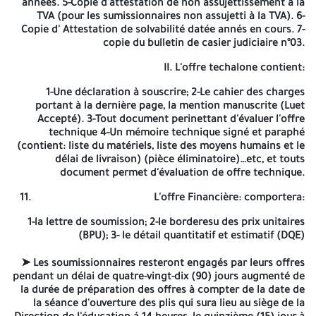
années. 5-Copie d'attestation de non assujettissement à la
direction de l'éducation (service programmation et suivi- bureau
TVA (pour les sumissionnaires non assujetti à la TVA). 6-
suivi des équipements-).
Copie d' Attestation de solvabilité datée annés en cours. 7-
copie du bulletin de casier judiciaire n°03.
➤ Les offres doivent parvenir sous triples plis cachetés à
l'adresse suivante:
II. L'offre techalone contient:
Direction de l'éducation de la Wilaya de Naama Service
1-Une déclaration à souscrire; 2-Le cahier des charges
programmation et salvi- bureau suivi des équipements-
portant à la dernière page, la mention manuscrite (Luet
Accepté). 3-Tout document perinettant d'évaluer l'offre
➤ L'enveloppe extérieure devra être anonyme et ne comporter
technique 4-Un mémoire technique signé et paraphé
que la mention << Avis d'Appel d'offre national avec exigence de
(contient: liste du matériels, liste des moyens humains et le
capacité minimale ……2025
délai de livraison) (pièce éliminatoire)…etc, et touts
document permet d'évaluation de offre technique.
OPERATION; Renouvellement des équipements au profit da siége
de la Direction de l'Education de la wilaya de Naama
L'offre Financière
: comportera:
Lot N°…….., à n'ouvrir que par la commission d'ouverture des plis
1-la lettre de soumission; 2-le borderesu des prix unitaires
et d'évaluation des offres Elle doit en outre, contenir trois offres
(BPU); 3- le détail quantitatif et estimatif (DQE)
distinctes placées dans des plis séparés et cachetés.
➤ Les soumissionnaires resteront engagés par leurs offres
I.
Dossier candidature
: accompagnée des documents
pendant un délai de quatre-vingt-dix (90) jours augmenté de
administratifs
la durée de préparation des offres à compter de la date de
la séance d'ouverture des plis qui sura lieu au siège de la
1-Une déclaration de candidature; conformément aux