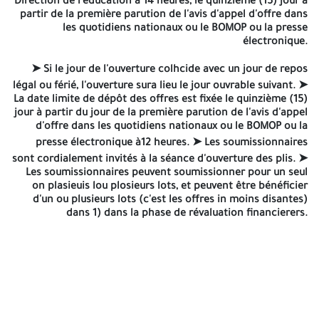
Direction de l'éducation á 14 heures, le quinzième (15) jour à
dispositions de l'article 67 du décret présidentiel nº 15-247. 2-
partir de la première parution de l'avis d'appel d'offre dans
Copie conforme à l'original du registre de commerce
les quotidiens nationaux ou le BOMOP ou la presse
électronique (RCE). (Code de la prestation exigée). 3-Copie
électronique.
d'Attestation d'activité délivrée par les services des impôts les
meilleurs trois années parmi les Cing dernières années (C20). 4-
➤ Si le jour de l'ouverture colhcide avec un jour de repos
Copie des Bilans Financiers des trois dernières années. 5-Copie
d'attestation de non assujettissement à la TVA (pour les
légal ou férié, l'ouverture sura lieu le jour ouvrable suivant. ➤
sumissionnaires non assujetti à la TVA). 6-Copie d' Attestation de
La date limite de dépôt des offres est fixée le quinzième (15)
solvabilité datée annés en cours. 7-copie du bulletin de casier
jour à partir du jour de la première parution de l'avis d'appel
judiciaire n°03.
d'offre dans les quotidiens nationaux ou le BOMOP ou la
presse électronique à12 heures. ➤ Les soumissionnaires
II. L'offre techalone contient:
sont cordialement invités à la séance d'ouverture des plis. ➤
Les soumissionnaires peuvent soumissionner pour un seul
1-Une déclaration à souscrire; 2-Le cahier des charges portant à
on plasieuis lou plosieurs lots, et peuvent être bénéficier
la dernière page, la mention manuscrite (Luet Accepté). 3-Tout
d'un ou plusieurs lots (c'est les offres in moins disantes)
document perinettant d'évaluer l'offre technique 4-Un mémoire
dans 1) dans la phase de révaluation financierers.
technique signé et paraphé (contient: liste du matériels, liste des
moyens humains et le délai de livraison) (pièce éliminatoire)…
etc, et touts document permet d'évaluation de offre technique.
L'offre Financière
: comportera:
1-la lettre de soumission; 2-le borderesu des prix unitaires (BPU);
3- le détail quantitatif et estimatif (DQE)