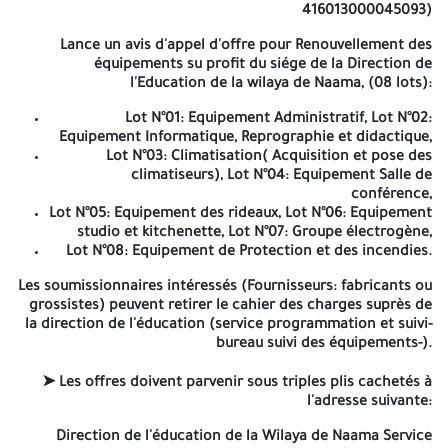
etc, et touts document permet d'évaluation de offre technique.
416013000045093)
L'offre Financière: comportera: 1-la lettre de soumission; 2-le
borderesu des prix unitaires (BPU); 3- le détail quantitatif et
Lance un avis d'appel d'offre pour Renouvellement des
équipements su profit du siége de la Direction de
estimatif (DQE) ➤ Les soumissionnaires resteront engagés par
l'Education de la wilaya de Naama, (08 lots):
leurs offres pendant un délai de quatre-vingt-dix (90) jours
augmenté de la durée de préparation des offres à compter de la
Lot N°01: Equipement Administratif, Lot N°02:
date de la séance d'ouverture des plis qui sura lieu au siège de la
Equipement Informatique, Reprographie et didactique,
Direction de l'éducation á 14 heures, le quinzième (15) jour à
Lot N°03: Climatisation( Acquisition et pose des
partir de la première parution de l'avis d'appel d'offre dans les
climatiseurs), Lot N°04: Equipement Salle de
quotidiens nationaux ou le BOMOP ou la presse électronique. ➤
conférence,
Si le jour de l'ouverture colhcide avec un jour de repos légal ou
Lot N°05: Equipement des rideaux, Lot N°06: Equipement
férié, l'ouverture sura lieu le jour ouvrable suivant. ➤ La date
studio et kitchenette, Lot N°07: Groupe électrogène,
limite de dépôt des offres est fixée le quinzième (15) jour à partir
Lot N°08: Equipement de Protection et des incendies.
du jour de la première parution de l'avis d'appel d'offre dans les
quotidiens nationaux ou le BOMOP ou la presse électronique à12
Les soumissionnaires intéressés (Fournisseurs: fabricants ou
grossistes) peuvent retirer le cahier des charges suprès de
heures. ➤ Les soumissionnaires sont cordialement invités à la
la direction de l'éducation (service programmation et suivi-
séance d'ouverture des plis. ➤ Les soumissionnaires peuvent
bureau suivi des équipements-).
soumissionner pour un seul on plasieuis lou plosieurs lots, et
peuvent être bénéficier d'un ou plusieurs lots (c'est les offres in
➤ Les offres doivent parvenir sous triples plis cachetés à
moins disantes) dans 1) dans la phase de révaluation
l'adresse suivante:
financierers. A -=-=-=-
Direction de l'éducation de la Wilaya de Naama Service