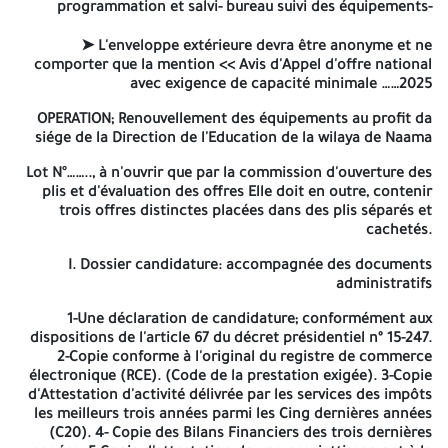
AVIS D'APPEL D'OFFRES NATIONAL
programmation et salvi- bureau suivi des équipements-
OUVERT
➤ L'enveloppe extérieure devra être anonyme et ne
comporter que la mention << Avis d'Appel d'offre national
AVEC EXIGENCE DE CAPACITE MINIMALES Nº 13 /2025
avec exigence de capacité minimale ……2025
LA DIRECTION DE L'EDUCATION de la Wilaya de NAAMA, (NIF:
OPERATION; Renouvellement des équipements au profit da
416013000045093)
siége de la Direction de l'Education de la wilaya de Naama
Lance un avis d'appel d'offre pour Renouvellement des
Lot N°…….., à n'ouvrir que par la commission d'ouverture des
équipements su profit du siége de la Direction de l'Education de
plis et d'évaluation des offres Elle doit en outre, contenir
la wilaya de Naama, (08 lots):
trois offres distinctes placées dans des plis séparés et
cachetés.
Lot N°01: Equipement Administratif, Lot N°02:
Equipement Informatique, Reprographie et didactique,
I.
Dossier candidature
: accompagnée des documents
Lot N°03: Climatisation( Acquisition et pose des
administratifs
climatiseurs), Lot N°04: Equipement Salle de
conférence,
1-Une déclaration de candidature; conformément aux
Lot N°05: Equipement des rideaux, Lot N°06:
dispositions de l'article 67 du décret présidentiel nº 15-247.
Equipement studio et kitchenette, Lot N°07: Groupe
2-Copie conforme à l'original du registre de commerce
électrogène,
électronique (RCE). (Code de la prestation exigée). 3-Copie
Lot N°08: Equipement de Protection et des incendies.
d'Attestation d'activité délivrée par les services des impôts
les meilleurs trois années parmi les Cing dernières années
Les soumissionnaires intéressés (Fournisseurs: fabricants ou
(C20). 4- Copie des Bilans Financiers des trois dernières
grossistes) peuvent retirer le cahier des charges suprès de la