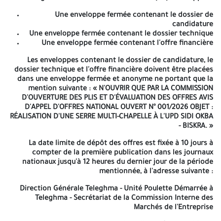
charges doivent être divisées en trois (03) enveloppes :
Une enveloppe fermée contenant le dossier de
candidature
Une enveloppe fermée contenant le dossier de
Une enveloppe fermée contenant le dossier technique
candidature
Une enveloppe fermée contenant l'offre financière
Une enveloppe fermée contenant le dossier technique
Une enveloppe fermée contenant l'offre financière
Les enveloppes contenant le dossier de candidature, le
dossier technique et l'offre financière doivent être placées
Les enveloppes contenant le dossier de candidature, le dossier
dans une enveloppe fermée et anonyme ne portant que la
technique et l'offre financière doivent être placées dans une
mention suivante : « N'OUVRIR QUE PAR LA COMMISSION
enveloppe fermée et anonyme ne portant que la mention
D'OUVERTURE DES PLIS ET D'ÉVALUATION DES OFFRES AVIS
suivante : « N'OUVRIR QUE PAR LA COMMISSION D'OUVERTURE DES
D'APPEL D'OFFRES NATIONAL OUVERT N° 001/2026 OBJET :
PLIS ET D'ÉVALUATION DES OFFRES AVIS D'APPEL D'OFFRES
RÉALISATION D'UNE SERRE MULTI-CHAPELLE À L'UPD SIDI OKBA
NATIONAL OUVERT N° 001/2026 OBJET : RÉALISATION D'UNE SERRE
- BISKRA. »
MULTI-CHAPELLE À L'UPD SIDI OKBA - BISKRA. »
La date limite de dépôt des offres est fixée à 10 jours à
La date limite de dépôt des offres est fixée à 10 jours à compter
compter de la première publication dans les journaux
de la première publication dans les journaux nationaux jusqu'à 12
nationaux jusqu'à 12 heures du dernier jour de la période
heures du dernier jour de la période mentionnée, à l'adresse
mentionnée, à l'adresse suivante :
suivante :
Direction Générale Teleghma - Unité Poulette Démarrée à
Direction Générale Teleghma - Unité Poulette Démarrée à
Teleghma - Secrétariat de la Commission Interne des
Teleghma - Secrétariat de la Commission Interne des Marchés de
Marchés de l'Entreprise
l'Entreprise