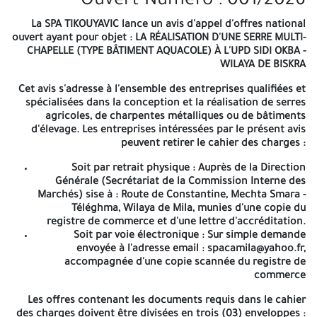
Ouvert Numéro : 001/2026
Ouvert Numéro : 001/2026
La SPA TIKOUYAVIC lance un avis d'appel d'offres national
ouvert ayant pour objet :
LA RÉALISATION D'UNE SERRE MULTI-
La SPA TIKOUYAVIC lance un avis d'appel d'offres national ouvert
CHAPELLE (TYPE BÂTIMENT AQUACOLE) À L'UPD SIDI OKBA -
ayant pour objet :
LA RÉALISATION D'UNE SERRE MULTI-CHAPELLE
WILAYA DE BISKRA
(TYPE BÂTIMENT AQUACOLE) À L'UPD SIDI OKBA - WILAYA DE
BISKRA
Cet avis s'adresse à l'ensemble des entreprises qualifiées et
spécialisées dans la conception et la réalisation de serres
Cet avis s'adresse à l'ensemble des entreprises qualifiées et
agricoles, de charpentes métalliques ou de bâtiments
spécialisées dans la conception et la réalisation de serres
d'élevage. Les entreprises intéressées par le présent avis
agricoles, de charpentes métalliques ou de bâtiments d'élevage.
peuvent retirer le cahier des charges :
Les entreprises intéressées par le présent avis peuvent retirer le
cahier des charges :
Soit par retrait physique : Auprès de la Direction
Générale (Secrétariat de la Commission Interne des
Soit par retrait physique : Auprès de la Direction
Marchés) sise à : Route de Constantine, Mechta Smara -
Générale (Secrétariat de la Commission Interne des
Téléghma, Wilaya de Mila, munies d'une copie du
Marchés) sise à : Route de Constantine, Mechta Smara
registre de commerce et d'une lettre d'accréditation.
-Téléghma, Wilaya de Mila, munies d'une copie du
Soit par voie électronique : Sur simple demande
registre de commerce et d'une lettre d'accréditation.
envoyée à l'adresse email : spacamila@yahoo.fr,
Soit par voie électronique : Sur simple demande
accompagnée d'une copie scannée du registre de
envoyée à l'adresse email : spacamila@yahoo.fr,
commerce
accompagnée d'une copie scannée du registre de
commerce
Les offres contenant les documents requis dans le cahier
des charges doivent être divisées en trois (03) enveloppes :
Les offres contenant les documents requis dans le cahier des