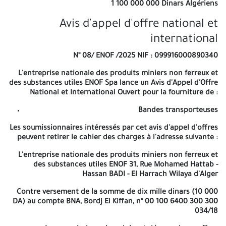
L'entreprise nationale des produits miniers non ferreux et des
1 100 000 000 Dinars Algériens
substances utiles ENOF Spa lance un Avis d'Appel d'Offre National
Avis d'appel d'offre national et
et International Ouvert pour la fourniture de :
international
Bandes transporteuses
N° 08/ ENOF /2025 NIF : 099916000890340
Les soumissionnaires intéressés par cet avis d'appel d'offres
peuvent retirer le cahier des charges à l'adresse suivante :
L'entreprise nationale des produits miniers non ferreux et
des substances utiles ENOF Spa lance un Avis d'Appel d'Offre
L'entreprise nationale des produits miniers non ferreux et des
National et International Ouvert pour la fourniture de :
substances utiles ENOF 31, Rue Mohamed Hattab - Hassan BADI -
El Harrach Wilaya d'Alger
Bandes transporteuses
Contre versement de la somme de dix mille dinars (10 000 DA) au
Les soumissionnaires intéressés par cet avis d'appel d'offres
compte BNA, Bordj El Kiffan, n° 00 100 6400 300 300 034/18
peuvent retirer le cahier des charges à l'adresse suivante :
Les soumissionnaires doivent déposer leurs offres techniques et
L'entreprise nationale des produits miniers non ferreux et
financières à la même adresse. Les deux enveloppes intérieures
des substances utiles ENOF 31, Rue Mohamed Hattab -
contenants l'offre technique et financière doivent comporter la
Hassan BADI - El Harrach Wilaya d'Alger
mention « offre technique » ou « offre financière », la raison
sociale du soumissionnaire concerné, insérées dans une
Contre versement de la somme de dix mille dinars (10 000
enveloppe extérieure, unique, fermée et anonyme ne portant que
DA) au compte BNA, Bordj El Kiffan, n° 00 100 6400 300 300
les mentions suivantes :
034/18
Avis d'Appel d'Offre National et International N° 08 / ENOF/2025