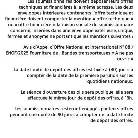
Les soumissionnaires doivent déposer leurs offres
Fourniture de : Bandes transporteuses « A ne pas ouvrir »
techniques et financières à la même adresse. Les deux
enveloppes intérieures contenants l'offre technique et
La date limite de dépôt des offres est fixée à (30) jours à
financière doivent comporter la mention « offre technique »
compter de la date de la première parution sur les quotidiens
ou « offre financière », la raison sociale du soumissionnaire
nationaux.
concerné, insérées dans une enveloppe extérieure, unique,
fermée et anonyme ne portant que les mentions suivantes :
La séance d'ouverture des plis sera publique, elle sera effectuée
le même jour de dépôt des offres, à 13h.
Avis d'Appel d'Offre National et International N° 08 /
ENOF/2025 Fourniture de : Bandes transporteuses « A ne pas
Les soumissionnaires resteront engagés par leurs offres pendant
ouvrir »
une durée de 90 jours à compter de la date limite de dépôt des
offres.
La date limite de dépôt des offres est fixée à (30) jours à
compter de la date de la première parution sur les
quotidiens nationaux.
La séance d'ouverture des plis sera publique, elle sera
effectuée le même jour de dépôt des offres, à 13h.
Les soumissionnaires resteront engagés par leurs offres
pendant une durée de 90 jours à compter de la date limite
de dépôt des offres.