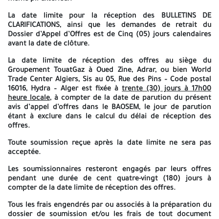
Dans le cas de deux sociétés, ou plus, ayant le même
propriétaire/directeur ou des parts ou des intérêts en commun
La date limite pour la réception des BULLETINS DE
(y compris mais sans que cela ne soit limité à : associations,
CLARIFICATIONS, ainsi que les demandes de retrait du
groupements, partenariat, actionnariat, sous-traitance…), une
Dossier d’Appel d’Offres est de Cinq (05) jours calendaires
seule offre est acceptable.
avant la date de clôture.
Si plusieurs de ces compagnies soumissionnent séparément,
La date limite de réception des offres au siège du
toutes leurs offres seront rejetées.
Groupement TouatGaz à Oued Zine, Adrar, ou bien World
Trade Center Algiers, Sis au 05, Rue des Pins – Code postal
Les soumissionnaires intéressés par le présent avis d’appel
16016, Hydra – Alger est fixée à
trente (30) jours à 17h00
d’offres, peuvent retirer le cahier des charges auprès du
heure locale
, à compter de la date de parution du présent
Département Appros et contrats, Groupement TouatGaz, Zone
avis d’appel d’offres dans le BAOSEM, le jour de parution
Industrielle N° 1 Oued Zine ADRAR (Algérie) contre présentation
étant à exclure dans le calcul du délai de réception des
du Registre de Commerce ainsi que les coordonnées de la
offres.
société, par e-mail aux adresses suivantes :
Toute soumission reçue après la date limite ne sera pas
Appro-Contr.purchaser4@TOUATGAZ.COM
acceptée.
Le mode de soumission en une étape s’applique au présent appel
Les soumissionnaires resteront engagés par leurs offres
d’offres. Les offres techniques, sans indication de prix et les
pendant une durée de
cent quatre-vingt (180) jours
à
offres commerciales doivent être remises simultanément dans
compter de la date limite de réception des offres.
deux plis séparés contenus dans un même pli extérieur.
Tous les frais engendrés par ou associés à la préparation du
La date limite pour la réception des BULLETINS DE
dossier de soumission et/ou les frais de tout document