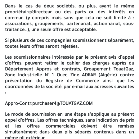
soumission et/ou les frais de tout document additionnel qui
Dans le cas de deux sociétés, ou plus, ayant le même
serait éventuellement demandé dans ce cadre par le
propriétaire/directeur ou des parts ou des intérêts en
Groupement TouatGaz restent à la charge exclusive du
commun (y compris mais sans que cela ne soit limité à :
soumissionnaire. La langue contractuelle est le Français. A -=-=-=-
associations, groupements, partenariat, actionnariat, sous-
traitance…), une seule offre est acceptable.
GROUPEMENT TOUATGAZ
4514
4514
Si plusieurs de ces compagnies soumissionnent séparément,
AVIS D’APPEL D’OFFRES NATIONAL ET INTERNATIONAL RESTREINT
toutes leurs offres seront rejetées.
Réf. TEC-25-012
Les soumissionnaires intéressés par le présent avis d’appel
d’offres, peuvent retirer le cahier des charges auprès du
Le Groupement TouatGaz, association entre Sonatrach et E&E
Département Appros et contrats, Groupement TouatGaz,
ALGERIA Touat BV, dont le siège social est situé à : Groupement
Zone Industrielle N° 1 Oued Zine ADRAR (Algérie) contre
TouatGaz Zone Industrielle N° 1 OUED ZINE ADRAR (Algérie), lance
présentation du Registre de Commerce ainsi que les
un appel d’offres à la concurrence nationale ouvert pour :
coordonnées de la société, par e-mail aux adresses suivantes
:
ACHAT DE DEUX VANNES DE CONTROLE VERS TORCHE (FLARE PVS)
POUR LE GROUPEMENT TOUATGAZ A OUED ZINE – ADRAR’
Appro-Contr.purchaser4@TOUATGAZ.COM
TouatGaz, organe conjoint entre les compagnies Sonatrach et
Le mode de soumission en une étape s’applique au présent
E&E Algeria Touat BV est en charge du développement et de
appel d’offres. Les offres techniques, sans indication de prix
l’exploitation de neuf champs de gaz situés dans le sud-ouest
et les offres commerciales doivent être remises
Algérien.
simultanément dans deux plis séparés contenus dans un
même pli extérieur.